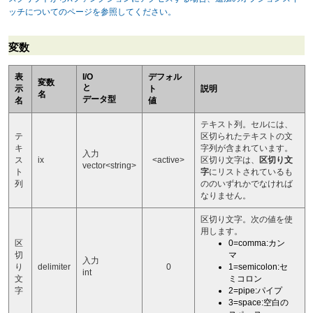
ッチについてのページを参照してください。
変数
表
I/O
デフォル
変数
と
示
ト
説明
名
データ型
名
値
テキスト列。セルには、
テ
区切られたテキストの文
キ
字列が含まれています。
入力
ス
ix
<active>
区切り文字は、
区切り文
vector<string>
ト
字
にリストされているも
列
ののいずれかでなければ
なりません。
区切り文字。次の値を使
用します。
区
0=comma:カン
切
マ
入力
り
delimiter
0
1=semicolon:セ
int
文
ミコロン
字
2=pipe:パイプ
3=space:空白の