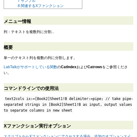
7
サンプル
8
関連するXファンクション
メニュー情報
列：テキストを複数列に分割...
概要
単一のテキスト列を複数の列に分割します。
LabTalkがサポートしている関数
の
CatIndex
および
Catrows
をご参照くださ
い。
コマンドラインでの使用法
text2cols ix:=[Book2]Sheet1!B delimiter:=pipe; // take pipe-
separated strings in [Book2]Sheet1!B as input, output values
to separate columns in new sheet
Xファンクション実行オプション
スクリプトからXファンクションにアクセスする場合、追加のオプションスイ