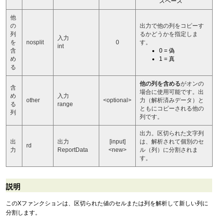
スペース
他
の
出力で他の列をコピーす
列
るかどうかを指定しま
入力
を
nosplit
0
す。
int
含
0 = 偽
め
1 = 真
る
他の列を含める
がオンの
含
場合に使用可能です。出
め
入力
other
<optional>
力（解析済みデータ）と
る
range
ともにコピーされる他の
列
列です。
出力。区切られた文字列
出
出力
[input]
は、解析されて個別のセ
rd
力
ReportData
<new>
ル（列）に分割されま
す。
説明
このXファンクションは、区切られた値のセルまたは列を解析して新しい列に
分割します。