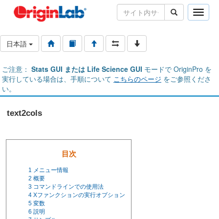
Toggle
naviga
日本語
ご注意：
Stats GUI または Life Science GUI
モードで OriginPro を
実行している場合は、手順について
こちらのページ
をご参照くださ
い。
text2cols
目次
1
メニュー情報
2
概要
3
コマンドラインでの使用法
4
Xファンクションの実行オプション
5
変数
6
説明