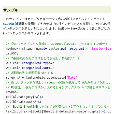
サンプル
このサンプルではカテゴリカルデータを含むASCIIファイルをインポートし、
catrows()$
関数を使用して各カテゴリの行インデックスを取得し、それらの行
インデックスを新しい列に出力します。結果シート
text2cols
には各カテゴリの
行インデックスがリストされます。
// 空のワークブックを作成し、automobile.dat ファイルをインポート
newbook; string fname
$
=
 system.
path
.
program
$
+
"Samples\Stat
// 2番目の列をカテゴリとして設定し、昇順にソート
wks.
col2
.
categorical
.
type
=
2
;

wks.
col2
.
categorical
.
sort
=
1
// 2番目の列を範囲変数rAとする
range rA 
=
[
automobile
]
automobile
!
"Make"
// 新しいブックを作成し、category関数を使用してrAのカテゴリを新しい
// B列には、各カテゴリが出現する行インデックスをパイプ区切りリストと
newbook;

col
(
A
)
=
category
(
rA
)
$
;

col
(
B
)
=
catrows
(
rA
)
$
// [Book2]Sheet1!B のパイプで区切られた文字列を入力として受け取り
text2cols ix
:
=
[
Book2
]
Sheet1
!
B delimiter
:
=
pipe nosplit
:
=
1
 oth