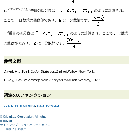
メディアンまたは2
2.
番目の四分位は、
のように計算され、
ここで
は数式の整数部であり、
は、分数部です。
3
3.
番目の四分位は
のように計算され、ここで
は数式
の整数部であり、
は、分数部です。
参考文献
David, H.a.1981
.Order Statistics
.2nd ed.Wiley, New York.
Tukey, J.W.
Exploratory Data Analysis
.Addison-Wesley, 1977.
関連のXファンクション
quantiles
,
moments
,
stats
,
rowstats
© OriginLab Corporation. All rights
reserved.
サイトマップ
|
プライバシー・ポリシ
ー
|
本サイトの利用