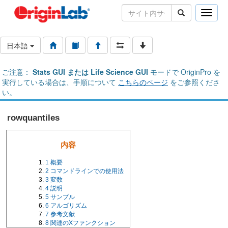
Toggle
naviga
日本語
ご注意：
Stats GUI または Life Science GUI
モードで OriginPro を
実行している場合は、手順について
こちらのページ
をご参照くださ
い。
rowquantiles
内容
1
概要
2
コマンドラインでの使用法
3
変数
4
説明
5
サンプル
6
アルゴリズム
7
参考文献
8
関連のXファンクション