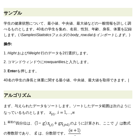
サンプル
学生の健康状態について、最小値、中央値、最大値などの一般情報を詳しく調
べるものとします。40名の学生を集め、名前、性別、年齢、身長、体重を記録
します。(
\Samples\Statisticsフォルダの body_row.datをインポートします。
)
操作:
1.
Hight
および
Weight
行のデータを2行選択します。
2. コマンドウィンドウにrowquantilesと入力します。
3.
Enter
を押します。
40名の学生の身長と体重に関する最小値、中央値、最大値を取得できます。|
アルゴリズム
まず、与えられたデータをソートします。ソートしたデータ範囲は次のように
なっているものとします。
,
最初の
1.
四分位は、
のように計算され、ここで
は数式
の整数部であり、
は、分数部です。