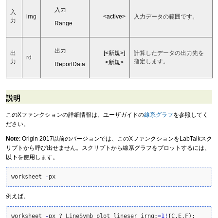
入力
入
<active>
irng
入力データの範囲です。
力
Range
出力
[<新規>]
出
計算したデータの出力先を
rd
力
指定します。
<新規>
ReportData
説明
このXファンクションの詳細情報は、ユーザガイドの
線系グラフ
を参照してく
ださい。
Note
: Origin 2017以前のバージョンでは、このXファンクションをLabTalkスク
リプトから呼び出せません。スクリプトから線系グラフをプロットするには、
以下を使用します。
worksheet 
-
例えば、
worksheet 
-
px ? LineSymb plot_lineser irng
:
=
1
!
(
C,E,F
)