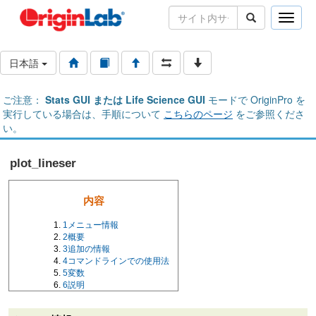
Toggle
naviga
日本語
ご注意：
Stats GUI または Life Science GUI
モードで OriginPro を
実行している場合は、手順について
こちらのページ
をご参照くださ
い。
plot_lineser
内容
1
メニュー情報
2
概要
3
追加の情報
4
コマンドラインでの使用法
5
変数
6
説明