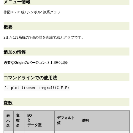
メニュー情報
作図 > 2D: 線+シンボル: 線系グラフ
概要
2または3系統のY値の間を直線で結ぶグラフです。
追加の情報
必要なOriginのバージョン
: 8.1 SR0以降
コマンドラインでの使用法
1. plot_lineser irng:=1!(C,E,F)
変数
表
変
I/O
デフォルト
と
示
数
説明
値
データ型
名
名