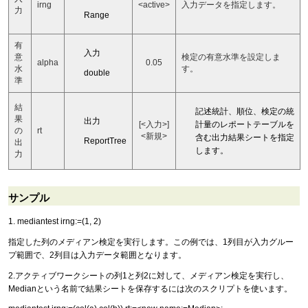
irng
<active>
入力データを指定します。
力
Range
有
入力
意
検定の有意水準を設定しま
alpha
0.05
水
す。
double
準
結
記述統計、順位、検定の統
果
出力
計量のレポートテーブルを
[<入力>]
の
rt
<新規>
含む出力結果シートを指定
ReportTree
出
します。
力
サンプル
1. mediantest irng:=(1, 2)
指定した列のメディアン検定を実行します。この例では、1列目が入力グルー
プ範囲で、2列目は入力データ範囲となります。
2.アクティブワークシートの列1と列2に対して、メディアン検定を実行し、
Medianという名前で結果シートを保存するには次のスクリプトを使います。