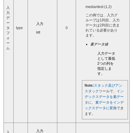
mediantest (1,2)
入
力
この例では、入力グ
デ
ループは1列目、入力
ー
入力
データは2列目に含ま
タ
type
0
れている必要があり
int
フ
ます。
ォ
ー
素データ値
ム
入力データ
として最低
2つの列を
指定しま
す。
Note:
スタック及びアン
スタック
ツールで、
イン
デックスデータを素デー
タに、素データをインデ
ックスデータに変換
でき
ます。
入力
入