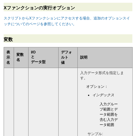
Xファンクションの実行オプション
スクリプトからXファンクションにアクセスする場合、追加のオプションスイ
ッチについてのページを参照してください。
変数
表
I/O
デフォ
変数
と
示
ルト
説明
名
データ型
名
値
入力データ形式を指定しま
す。
オプション：
インデックス
入力グルー
プ範囲とデ
ータ範囲を
含む入力デ
ータ範囲
サンプル: