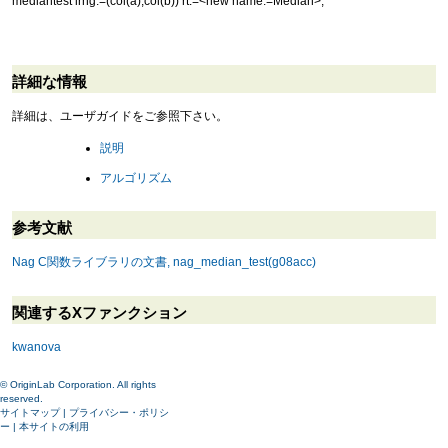
mediantest irng:=(col(a),col(b)) rt:=<new name:=Median>;
詳細な情報
詳細は、ユーザガイドをご参照下さい。
説明
アルゴリズム
参考文献
Nag C関数ライブラリの文書, nag_median_test(g08acc)
関連するXファンクション
kwanova
© OriginLab Corporation. All rights
reserved.
サイトマップ
|
プライバシー・ポリシ
ー
|
本サイトの利用