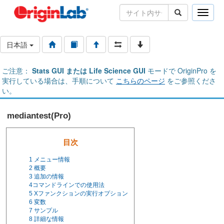
Toggle
naviga
日本語
ご注意：
Stats GUI または Life Science GUI
モードで OriginPro を
実行している場合は、手順について
こちらのページ
をご参照くださ
い。
mediantest(Pro)
目次
1
メニュー情報
2
概要
3
追加の情報
4
コマンドラインでの使用法
5
Xファンクションの実行オプション
6
変数
7
サンプル
8
詳細な情報