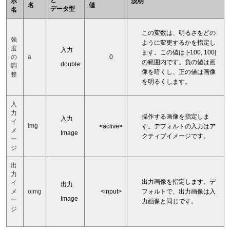
と
示
説明
名
値
データ型
名
この変数は、明るさをどの
強
ように変更するかを指定し
度
入力
ます。この値は [-100, 100]
0
の
a
の範囲内です。負の値は画
double
調
像を暗くし、正の値は画像
整
を明るくします。
入
力
操作する画像を指定しま
入力
イ
img
<active>
す。デフォルトの入力はア
メ
Image
クティブイメージです。
ー
ジ
出
力
出力画像を指定します。デ
イ
出力
<input>
フォルトで、出力画像は入
メ
oimg
Image
ー
力画像と同じです。
ジ