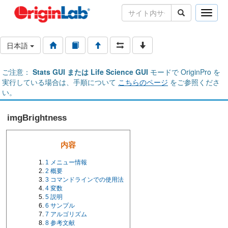
Toggle
naviga
日本語
ご注意：
Stats GUI または Life Science GUI
モードで OriginPro を
実行している場合は、手順について
こちらのページ
をご参照くださ
い。
imgBrightness
内容
1
メニュー情報
2
概要
3
コマンドラインでの使用法
4
変数
5
説明
6
サンプル
7
アルゴリズム
8
参考文献