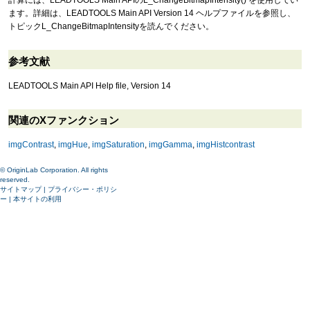
計算には、LEADTOOLS Main APIのL_ChangeBitmapIntensity() を使用してい
ます。詳細は、LEADTOOLS Main API Version 14 ヘルプファイルを参照し、
トピックL_ChangeBitmapIntensityを読んでください。
参考文献
LEADTOOLS Main API Help file, Version 14
関連のXファンクション
imgContrast
,
imgHue
,
imgSaturation
,
imgGamma
,
imgHistcontrast
© OriginLab Corporation. All rights
reserved.
サイトマップ
|
プライバシー・ポリシ
ー
|
本サイトの利用