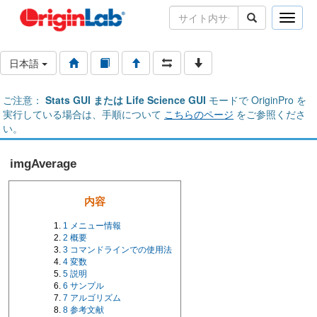
Toggle
naviga
日本語
ご注意：
Stats GUI または Life Science GUI
モードで OriginPro を
実行している場合は、手順について
こちらのページ
をご参照くださ
い。
imgAverage
内容
1
メニュー情報
2
概要
3
コマンドラインでの使用法
4
変数
5
説明
6
サンプル
7
アルゴリズム
8
参考文献