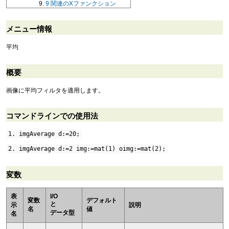
9
関連のXファンクション
メニュー情報
平均
概要
画像に平均フィルタを適用します。
コマンドラインでの使用法
1. imgAverage d:=20;
2. imgAverage d:=2 img:=mat(1) oimg:=mat(2);
変数
表
I/O
変数
デフォルト
と
示
説明
名
値
データ型
名