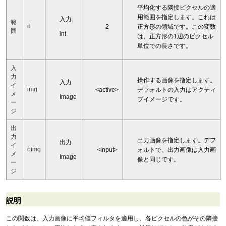
平均化する隣接ピクセルの適
用範囲を指定します。これは
入力
範
d
2
正方形の領域です。この変数
囲
int
は、正方形の1辺のピクセル
単位での長さです。
入
力
操作する画像を指定します。
入力
イ
img
<active>
デフォルトの入力はアクティ
メ
Image
ブイメージです。
ー
ジ
出
力
出力画像を指定します。デフ
出力
イ
oimg
<input>
ォルトで、出力画像は入力画
メ
Image
像と同じです。
ー
ジ
説明
この関数は、入力画像に平均値フィルタを適用し、各ピクセルの色がその隣接