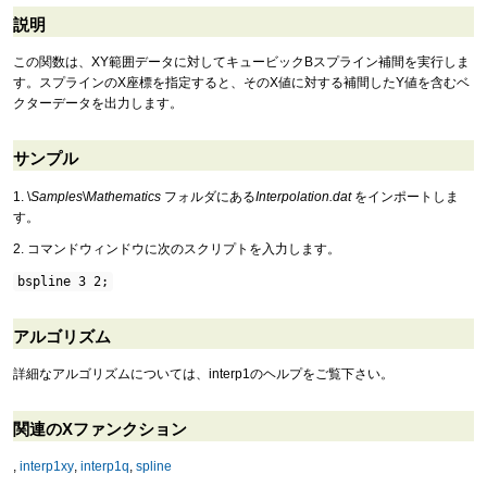
説明
この関数は、XY範囲データに対してキュービックBスプライン補間を実行しま
す。スプラインのX座標を指定すると、そのX値に対する補間したY値を含むベ
クターデータを出力します。
サンプル
1. \
Samples
\
Mathematics
フォルダにある
Interpolation.dat
をインポートしま
す。
2. コマンドウィンドウに次のスクリプトを入力します。
bspline 3 2;
アルゴリズム
詳細なアルゴリズムについては、interp1のヘルプをご覧下さい。
関連のXファンクション
,
interp1xy
,
interp1q
,
spline