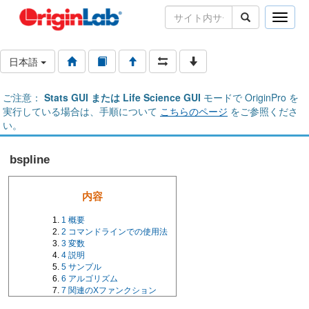
Toggle
naviga
日本語
ご注意：
Stats GUI または Life Science GUI
モードで OriginPro を
実行している場合は、手順について
こちらのページ
をご参照くださ
い。
bspline
内容
1
概要
2
コマンドラインでの使用法
3
変数
4
説明
5
サンプル
6
アルゴリズム
7
関連のXファンクション