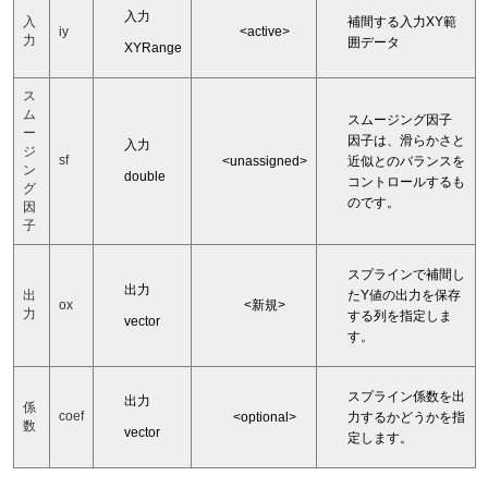
入力
補間する入力XY範
入
<active>
iy
力
囲データ
XYRange
ス
ム
スムージング因子
ー
因子は、滑らかさと
入力
ジ
sf
<unassigned>
近似とのバランスを
ン
double
コントロールするも
グ
のです。
因
子
スプラインで補間し
出力
たY値の出力を保存
出
<新規>
ox
力
する列を指定しま
vector
す。
スプライン係数を出
出力
係
coef
<optional>
力するかどうかを指
数
vector
定します。