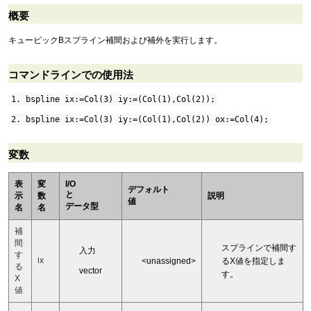
概要
キュービックBスプライン補間および補外を実行します。
コマンドラインでの使用法
1. bspline ix:=Col(3) iy:=(Col(1),Col(2));
2. bspline ix:=Col(3) iy:=(Col(1),Col(2)) ox:=Col(4);
変数
表
変
I/O
デフォルト
と
示
数
説明
値
データ型
名
名
補
間
スプラインで補間す
入力
す
ix
<unassigned>
るX値を指定しま
る
vector
す。
X
値