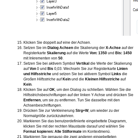
Klicken Sie doppelt auf eine der Achsen.
Setzen Sie im
Dialog Achsen
die Skalierung der
X-Achse
auf der
Registerkarte
Skalierung
auf die Werte
Von: 1350
und
Bis: 1450
mit Inkrementen von
50
.
Setzen Sie bei aktivem Symbol
Vertikal
die Werte der Skalierung
auf
Von
0 und
Bis
0,03. Wechseln Sie zur Registerkarte
Linien
und Hilfsstriche
und setzen Sie bei aktivem Symbol
Links
die
Großen Hilfsstriche
auf
Kein
und die
Kleinen Hilfsstriche
auf
Kein
.
Klicken Sie auf
OK
, um den Dialog zu schließen. Wählen Sie die
Hilfsstrichsbeschriftungen auf der linken Y-Achse und drücken Sie
Entfernen
, um sie zu entfernen. Tun Sie dasselbe mit den
Achsenbeschriftungen.
Drücken Sie zur Verkleinerung
Strg+W
, um wieder zu der
Normalgröße zurückzukehren.
Markieren Sie das benutzerdefinierte eingebettete Diagramm,
klicken Sie mit der rechten Maustaste darauf und wählen Sie
Format kopieren: Alle Stilformate
im Kontextmenü.
Markieren Sie genauso die zwei anderen eingebetteten