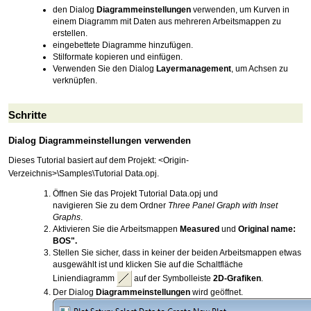
den Dialog
Diagrammeinstellungen
verwenden, um Kurven in
einem Diagramm mit Daten aus mehreren Arbeitsmappen zu
erstellen.
eingebettete Diagramme hinzufügen.
Stilformate kopieren und einfügen.
Verwenden Sie den Dialog
Layermanagement
, um Achsen zu
verknüpfen.
Schritte
Dialog Diagrammeinstellungen verwenden
Dieses Tutorial basiert auf dem Projekt: <Origin-
Verzeichnis>\Samples\Tutorial Data.opj.
Öffnen Sie das Projekt Tutorial Data.opj und
navigieren Sie zu dem Ordner
Three Panel Graph with Inset
Graphs
.
Aktivieren Sie die Arbeitsmappen
Measured
und
Original name:
BOS".
Stellen Sie sicher, dass in keiner der beiden Arbeitsmappen etwas
ausgewählt ist und klicken Sie auf die Schaltfläche
Liniendiagramm
auf der Symbolleiste
2D-Grafiken
.
Der Dialog
Diagrammeinstellungen
wird geöffnet.