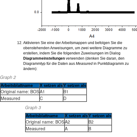
Aktivieren Sie eine der Arbeitsmappen und befolgen Sie die
obenstehenden Anweisungen, um zwei weitere Diagramme zu
erstellen, indem Sie die folgenden Zuweisungen im Dialog
Diagrammeinstellungen
verwenden (denken Sie daran, den
Diagrammtyp für die Daten aus
Measured
in Punktdiagramm zu
ändern):
Graph 2
Arbeitsblattname
X setzen als
Y setzen als
Original name: BOS
A1
B1
Measured
C
D
Graph 3
Arbeitsblattname
X setzen als
Y setzen als
Original name: BOS
A2
B2
Measured
A
B