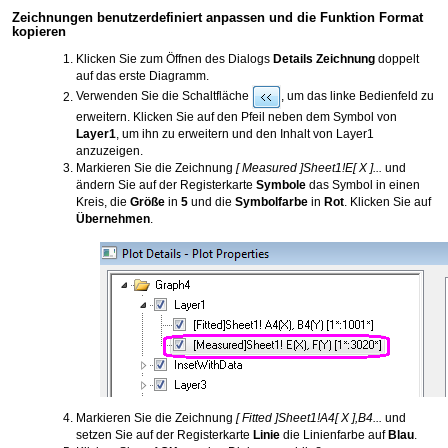
Zeichnungen benutzerdefiniert anpassen und die Funktion Format
kopieren
Klicken Sie zum Öffnen des Dialogs
Details Zeichnung
doppelt
auf das erste Diagramm.
Verwenden Sie die Schaltfläche
, um das linke Bedienfeld zu
erweitern. Klicken Sie auf den Pfeil neben dem Symbol von
Layer1
, um ihn zu erweitern und den Inhalt von Layer1
anzuzeigen.
Markieren Sie die Zeichnung
[ Measured ]Sheet1!E[ X ]...
und
ändern Sie auf der Registerkarte
Symbole
das Symbol in einen
Kreis, die
Größe
in
5
und die
Symbolfarbe
in
Rot
. Klicken Sie auf
Übernehmen
.
Markieren Sie die Zeichnung
[ Fitted ]Sheet1!A4[ X ],B4...
und
setzen Sie auf der Registerkarte
Linie
die Linienfarbe auf
Blau
.