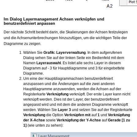
Im Dialog Layermanagement Achsen verknüpfen und
benutzerdefiniert anpassen
Der nächste Schritt besteht darin, die Skalierungen der Achsen festzulegen
und die Achsenunterbrechungen hinzuzufügen, um die wichtigen Teile der
Diagramme zu zeigen.
Wählen Sie
Grafik: Layerverwaltung
. In dem aufgerufenen
Dialog sehen Sie auf der linken Seite ein Bedienfeld mit dem
Namen
Layerauswahl
. Es listet alle sechs Layer in diesem
Diagramm auf - 3 für Hauptdiagramme und 3 für eingebettete
Diagramme.
Um eine der Hauptdiagrammachsen benutzerdefiniert
anzupassen und die Änderungen auf die zwei anderen
Hauptdiagramme anzuwenden, werden die Achsen auf der
Registerkarte
Verknüpfung
verknüpft. Der erste Layer kann nicht
verknüpft werden. Dies ist der Layer, der benutzerdefiniert
angepasst wird und mit dem die anderen Diagramme verknüpft
werden. Wählen Sie
Layer 3
und setzen Sie auf der Registerkarte
Verknüpfung
die Option
Verknüpfen mit
auf
1
und
Verknüpfung
der X-Achse
sowie
Verknüpfung der Y-Achse
auf
Gerade [1 zu
1]
(wie unten zu sehen):