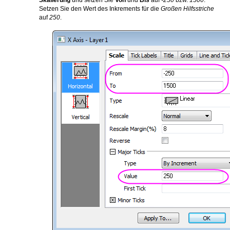
Skalierung
und setzen Sie
Von
und
Bis
auf
-250
bzw.
1500
.
Setzen Sie den Wert des Inkrements für die
Großen Hilfsstriche
auf
250
.