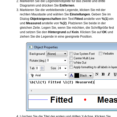
Markieren Sie die Legendenobjekte für das zweite und dritte
Diagramm und drücken Sie
Entfernen
.
Markieren Sie die verbleibende Legende, klicken Sie mit der
rechten Maustaste und wählen Sie
Einstellungen
. Geben Sie im
Dialog
Objekteigenschaften
den Text
Fitted
anstelle von
%(1)
ein
und
Measured
anstelle von
%(2)
. Platzieren Sie beide in der
gleichen Zeile. Legen Sie, wenn Sie möchten, die Schriftgröße fest
und setzen Sie den
Hintergrund
auf
Kein
. Klicken Sie auf
OK
und
ziehen Sie die Legende in eine geeignete Position.
Löschen Sie die Titel der ersten und dritten Y-Achse. Klicken Sie