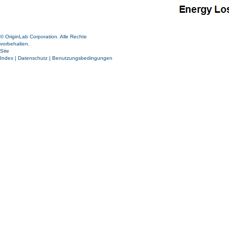
© OriginLab Corporation. Alle Rechte
vorbehalten.
Site
Index
|
Datenschutz
|
Benutzungsbedingungen