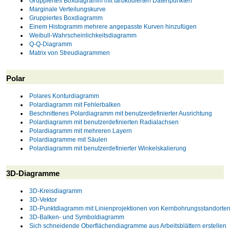
Gruppiertes Boxdiagramm mit farbkodierten Datenpunkten
Marginale Verteilungskurve
Gruppiertes Boxdiagramm
Einem Histogramm mehrere angepasste Kurven hinzufügen
Weibull-Wahrscheinlichkeitsdiagramm
Q-Q-Diagramm
Matrix von Streudiagrammen
Polar
Polares Konturdiagramm
Polardiagramm mit Fehlerbalken
Beschnittenes Polardiagramm mit benutzerdefinierter Ausrichtung
Polardiagramm mit benutzerdefinierten Radialachsen
Polardiagramm mit mehreren Layern
Polardiagramme mit Säulen
Polardiagramm mit benutzerdefinierter Winkelskalierung
3D-Diagramme
3D-Kreisdiagramm
3D-Vektor
3D-Punktdiagramm mit Linienprojektionen von Kernbohrungsstandorte
3D-Balken- und Symboldiagramm
Sich schneidende Oberflächendiagramme aus Arbeitsblättern erstellen