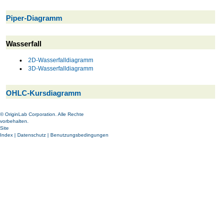
Piper-Diagramm
Wasserfall
2D-Wasserfalldiagramm
3D-Wasserfalldiagramm
OHLC-Kursdiagramm
© OriginLab Corporation. Alle Rechte
vorbehalten.
Site
Index
|
Datenschutz
|
Benutzungsbedingungen