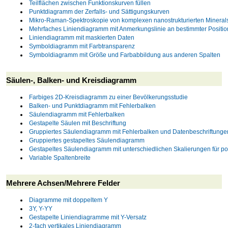
Teilflächen zwischen Funktionskurven füllen
Punktdiagramm der Zerfalls- und Sättigungskurven
Mikro-Raman-Spektroskopie von komplexen nanostrukturierten Minera
Mehrfaches Liniendiagramm mit Anmerkungslinie an bestimmter Positio
Liniendiagramm mit maskierten Daten
Symboldiagramm mit Farbtransparenz
Symboldiagramm mit Größe und Farbabbildung aus anderen Spalten
Säulen-, Balken- und Kreisdiagramm
Farbiges 2D-Kreisdiagramm zu einer Bevölkerungsstudie
Balken- und Punktdiagramm mit Fehlerbalken
Säulendiagramm mit Fehlerbalken
Gestapelte Säulen mit Beschriftung
Gruppiertes Säulendiagramm mit Fehlerbalken und Datenbeschriftunge
Gruppiertes gestapeltes Säulendiagramm
Gestapeltes Säulendiagramm mit unterschiedlichen Skalierungen für po
Variable Spaltenbreite
Mehrere Achsen/Mehrere Felder
Diagramme mit doppeltem Y
3Y, Y-YY
Gestapelte Liniendiagramme mit Y-Versatz
2-fach vertikales Liniendiagramm