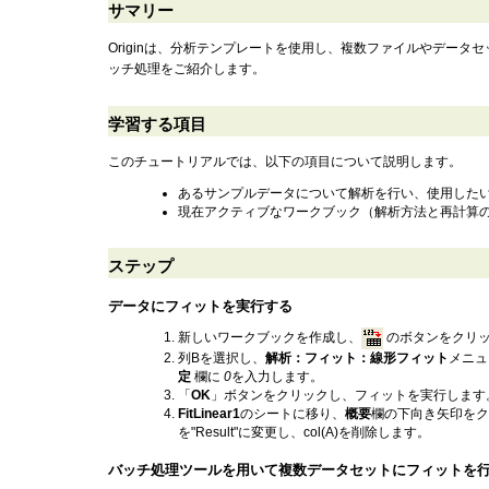
サマリー
Originは、分析テンプレートを使用し、複数ファイルやデー
ッチ処理をご紹介します。
学習する項目
このチュートリアルでは、以下の項目について説明します。
あるサンプルデータについて解析を行い、使用した
現在アクティブなワークブック（解析方法と再計算
ステップ
データにフィットを実行する
新しいワークブックを作成し、
のボタンをクリ
列Bを選択し、
解析：フィット：線形フィット
メニュ
定
欄に
0
を入力します。
「
OK
」ボタンをクリックし、フィットを実行します
FitLinear1
のシートに移り、
概要
欄の下向き矢印をク
を"Result"に変更し、col(A)を削除します。
バッチ処理ツールを用いて複数データセットにフィットを