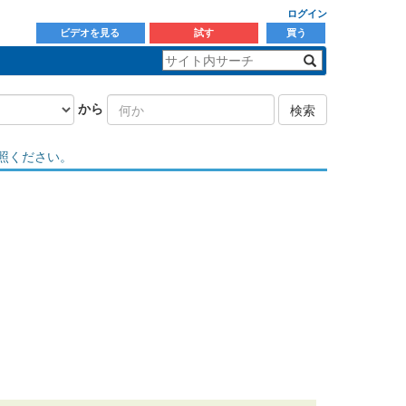
ログイン
ビデオを見る
試す
買う
から
検索
照ください。