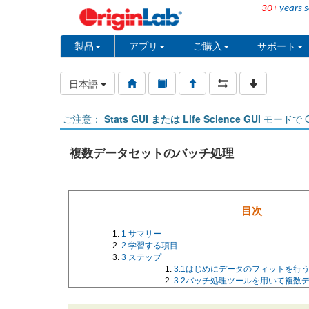
30+
years s
製品
アプリ
ご購入
サポート
日本語
ご注意：
Stats GUI または Life Science GUI
モードで O
複数データセットのバッチ処理
目次
1
サマリー
2
学習する項目
3
ステップ
3.1
はじめにデータのフィットを行
3.2
バッチ処理ツールを用いて複数