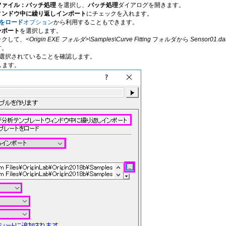
ファイル：バッチ処理
を選択し、
バッチ処理
ダイアログを開きます。
ィンドウ中に繰り返しインポート
にチェックを入れます。
をロード
オプション
から利用することもできます。
ンポート
を選択します。
ックして、
<Origin EXE フォルダ>\Samples\Curve Fitting
フォルダから
Sensor01.da
す。
選択されていることを確認します。
します。