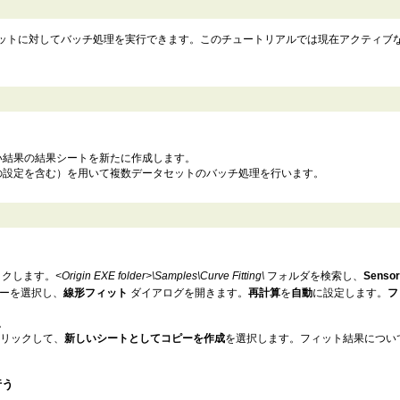
タセットに対してバッチ処理を実行できます。このチュートリアルでは現在アクティブ
い結果の結果シートを新たに作成します。
の設定を含む）を用いて複数データセットのバッチ処理を行います。
ックします。
<Origin EXE folder>\Samples\Curve Fitting\
フォルダを検索し、
Sensor
ーを選択し、
線形フィット
ダイアログを開きます。
再計算
を
自動
に設定します。
フ
。
リックして、
新しいシートとしてコピーを作成
を選択します。フィット結果につい
行う