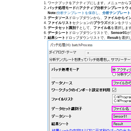
ワークブックをアクティブにします。メニューから
バッチ処理モード
の
アクティブ分析テンプレートウ
Note:
分析テンプレートを保存し、
分析テンプレート
データソース
ドロップダウンから、
ファイルからイ
ファイルリスト
セクションの
ブラウズ
ボタンをクリ
データセット識別
子として、
ファイル名
を選択しま
データシート
ドロップダウンリストで、
Sensor01
が
結果シート
ドロップダウンリストで、
Result
を選択