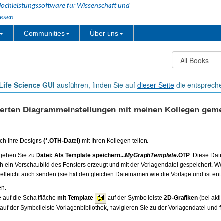
ochleistungssoftware für Wissenschaft und
esen
Communities
Über uns
Life Science GUI
ausführen, finden Sie auf
dieser Seite
die entsprech
ierten Diagrammeinstellungen mit meinen Kollegen ge
ch Ihre Designs
(*.OTH-Datei)
mit Ihren Kollegen teilen.
 gehen Sie zu
Datei: Als Template speichern...
MyGraphTemplate
.OTP
. Diese Da
 ein Vorschaubild des Fensters erzeugt und mit der Vorlagendatei gespeichert. 
ielleicht auch senden (sie hat den gleichen Dateinamen wie die Vorlage und ist 
en.
e auf die Schaltfläche
mit Template
auf der Symbolleiste
2D-Grafiken
(bei akt
auf der Symbolleiste Vorlagenbibliothek, navigieren Sie zu der Vorlagendatei und 