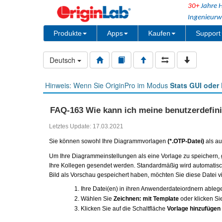
30+
Jahre H
Ingenieurw
Produkte
Apps
Kaufen
Support
Deutsch
Hinweis: Wenn Sie OriginPro im Modus
Stats GUI oder 
FAQ-163 Wie kann ich meine benutzerdefin
Letztes Update: 17.03.2021
Sie können sowohl Ihre Diagrammvorlagen
(*.OTP-Datei)
als au
Um Ihre Diagrammeinstellungen als eine Vorlage zu speichern,
Ihre Kollegen gesendet werden. Standardmäßig wird automatisch
Bild als Vorschau gespeichert haben, möchten Sie diese Datei v
Ihre Datei(en) in ihren Anwenderdateiordnern ableg
Wählen Sie
Zeichnen: mit Template
oder klicken Si
Klicken Sie auf die Schaltfläche
Vorlage hinzufügen