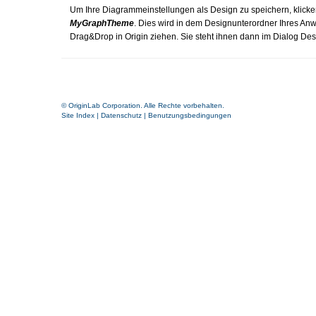
Um Ihre Diagrammeinstellungen als Design zu speichern, klicke
MyGraphTheme
. Dies wird in dem Designunterordner Ihres An
Drag&Drop in Origin ziehen. Sie steht ihnen dann im Dialog De
© OriginLab Corporation. Alle Rechte vorbehalten.
Site Index
|
Datenschutz
|
Benutzungsbedingungen