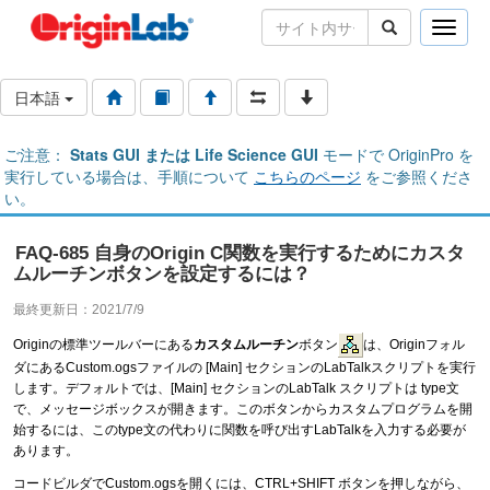
Toggle
naviga
日本語
ご注意：
Stats GUI または Life Science GUI
モードで OriginPro を
実行している場合は、手順について
こちらのページ
をご参照くださ
い。
FAQ-685 自身のOrigin C関数を実行するためにカスタ
ムルーチンボタンを設定するには？
最終更新日：2021/7/9
Originの標準ツールバーにある
カスタムルーチン
ボタン
は、Originフォル
ダにあるCustom.ogsファイルの [Main] セクションのLabTalkスクリプトを実行
します。デフォルトでは、[Main] セクションのLabTalk スクリプトは type文
で、メッセージボックスが開きます。このボタンからカスタムプログラムを開
始するには、このtype文の代わりに関数を呼び出すLabTalkを入力する必要が
あります。
コードビルダでCustom.ogsを開くには、CTRL+SHIFT ボタンを押しながら、