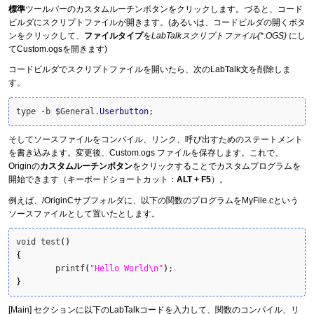
標準
ツールバーのカスタムルーチンボタンをクリックします。づると、コード
ビルダにスクリプトファイルが開きます。(あるいは、コードビルダの開くボタ
ンをクリックして、
ファイルタイプ
を
LabTalkスクリプトファイル(*.OGS)
にし
てCustom.ogsを開きます)
コードビルダでスクリプトファイルを開いたら、次のLabTalk文を削除しま
す。
type 
-
b 
$
General.
Userbutton
;
そしてソースファイルをコンパイル、リンク、呼び出すためのステートメント
を書き込みます。変更後、Custom.ogs ファイルを保存します。これで、
Originの
カスタムルーチンボタン
をクリックすることでカスタムプログラムを
開始できます（キーボードショートカット：
ALT + F5
）。
例えば、/OriginCサブフォルダに、以下の関数のプログラムをMyFile.cという
ソースファイルとして置いたとします。
void test
(
)
{
	printf
(
"Hello World\n"
)
}
[Main] セクションに以下のLabTalkコードを入力して、関数のコンパイル、リ