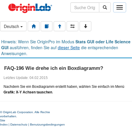
Toggle
naviga
Deutsch
Hinweis: Wenn Sie OriginPro im Modus
Stats GUI oder Life Science
GUI
ausführen, finden Sie auf
dieser Seite
die entsprechenden
Anweisungen.
FAQ-196 Wie drehe ich ein Boxdiagramm?
Letztes Update: 04.02.2015
Nachdem Sie ein Boxdiagramm erstellt haben, wählen Sie einfach im Menü
Grafik: X-Y Achsen tauschen
.
© OriginLab Corporation. Alle Rechte
vorbehalten.
Site
Index
|
Datenschutz
|
Benutzungsbedingungen