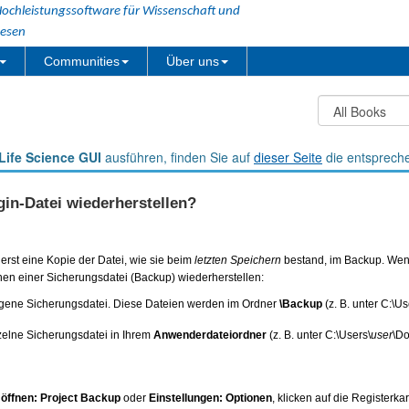
ochleistungssoftware für Wissenschaft und
esen
Communities
Über uns
Life Science GUI
ausführen, finden Sie auf
dieser Seite
die entsprech
gin-Datei wiederherstellen?
uerst eine Kopie der Datei, wie sie beim
letzten Speichern
bestand, im Backup. Wenn
fnen einer Sicherungsdatei (Backup) wiederherstellen:
eigene Sicherungsdatei. Diese Dateien werden im Ordner
\Backup
(z. B. unter C:\Us
nzelne Sicherungsdatei in Ihrem
Anwenderdateiordner
(z. B. unter C:\Users\
user
\Do
 öffnen: Project Backup
oder
Einstellungen: Optionen
, klicken auf die Registerka