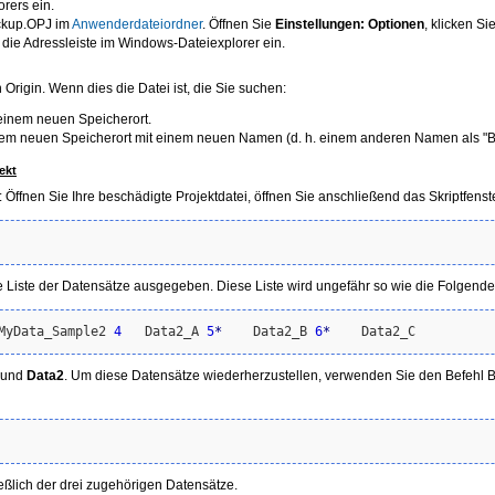
rers ein.
ackup.OPJ im
Anwenderdateiordner
. Öffnen Sie
Einstellungen: Optionen
, klicken Si
 die Adressleiste im Windows-Dateiexplorer ein.
Origin. Wenn dies die Datei ist, die Sie suchen:
 einem neuen Speicherort.
 einem neuen Speicherort mit einem neuen Namen (d. h. einem anderen Namen als "
ekt
: Öffnen Sie Ihre beschädigte Projektdatei, öffnen Sie anschließend das Skriptfenste
ne Liste der Datensätze ausgegeben. Diese Liste wird ungefähr so wie die Folgend
MyData_Sample2 
4
   Data2_A 
5
*
    Data2_B 
6
*
und
Data2
. Um diese Datensätze wiederherzustellen, verwenden Sie den Befehl Bea
ießlich der drei zugehörigen Datensätze.