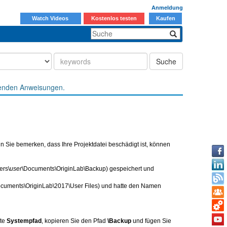
Anmeldung
Watch Videos
Kostenlos testen
Kaufen
Suche
enden Anweisungen.
 Sie bemerken, dass Ihre Projektdatei beschädigt ist, können
ers\
user
\Documents\OriginLab\Backup) gespeichert und
cuments\OriginLab\2017\User Files) und hatte den Namen
rte
Systempfad
, kopieren Sie den Pfad
\Backup
und fügen Sie