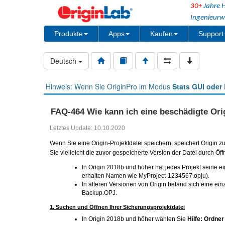
30+
Jahre H
Ingenieurw
Produkte
Apps
Kaufen
Support
Deutsch
Hinweis: Wenn Sie OriginPro im Modus
Stats GUI oder 
FAQ-464 Wie kann ich eine beschädigte Ori
Letztes Update: 10.10.2020
Wenn Sie eine Origin-Projektdatei speichern, speichert Origin z
Sie vielleicht die zuvor gespeicherte Version der Datei durch Öf
In Origin 2018b und höher hat jedes Projekt seine 
erhalten Namen wie MyProject-1234567.opju).
In älteren Versionen von Origin befand sich eine ei
Backup.OPJ.
1. Suchen und Öffnen Ihrer Sicherungsprojektdatei
In Origin 2018b und höher wählen Sie
Hilfe: Ordner