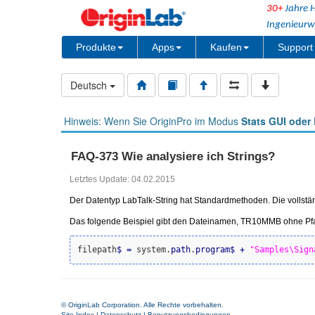
30+
Jahre H
Ingenieurw
Produkte
Apps
Kaufen
Support
Deutsch
Hinweis: Wenn Sie OriginPro im Modus
Stats GUI oder 
FAQ-373 Wie analysiere ich Strings?
Letztes Update: 04.02.2015
Der Datentyp LabTalk-String hat Standardmethoden. Die vollstä
Das folgende Beispiel gibt den Dateinamen, TR10MMB ohne Pfa
filepath
$
=
 system.
path
.
program
$
+
"Samples\Sign
© OriginLab Corporation. Alle Rechte vorbehalten.
Site Index
|
Datenschutz
|
Benutzungsbedingungen