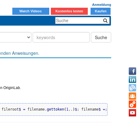
Anmeldung
Watch Videos
Kostenlos testen
Kaufen
Suche
enden Anweisungen.
on OriginLab.
 fileroot
$
=
 filename.
gettoken
(
1
,.
)
$
; filename
$
=
; fileroot
$
=