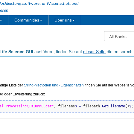
ochleistungssoftware für Wissenschaft und
esen
Communities
Über uns
Life Science GUI
ausführen, finden Sie auf
dieser Seite
die entsprech
ndige Liste der
String-Methoden und -Eigenschaften
finden Sie auf der Webseite v
d oder Erweiterung zurück:
al Processing\TR10MMB.dat"
; filename
$
=
 filepath.
GetFileName
(
)
$
;