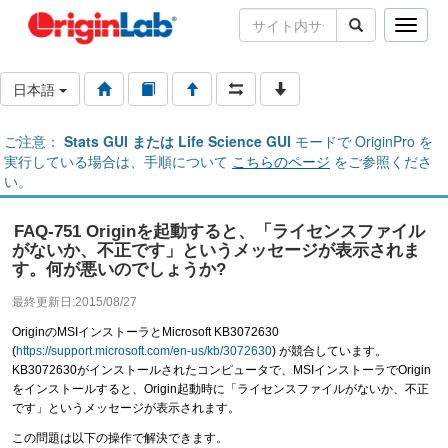
Toggle
naviga
日本語
ご注意：
Stats GUI または Life Science GUI
モードで OriginPro を
実行している場合は、手順について
こちらのページ
をご参照くださ
い。
FAQ-751 Originを起動すると、「ライセンスファイル
がないか、不正です」というメッセージが表示されま
す。何が悪いのでしょうか?
最終更新日:2015/08/27
OriginのMSIインストーラとMicrosoft KB3072630
(
https://support.microsoft.com/en-us/kb/3072630
) が競合しています。
KB3072630がインストールされたコンピュータで、MSIインストーラでOrigin
をインストールすると、Origin起動時に「ライセンスファイルがないか、不正
です」というメッセージが表示されます。
この問題は以下の操作で解決できます。