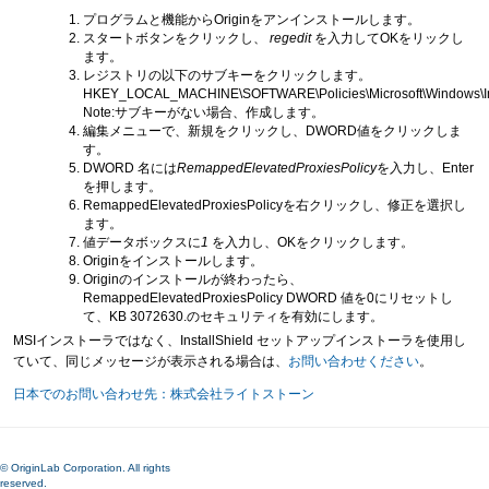
プログラムと機能からOriginをアンインストールします。
スタートボタンをクリックし、
regedit
を入力してOKをリックし
ます。
レジストリの以下のサブキーをクリックします。
HKEY_LOCAL_MACHINE\SOFTWARE\Policies\Microsoft\Windows\Ins
Note:サブキーがない場合、作成します。
編集メニューで、新規をクリックし、DWORD値をクリックしま
す。
DWORD 名には
RemappedElevatedProxiesPolicy
を入力し、Enter
を押します。
RemappedElevatedProxiesPolicyを右クリックし、修正を選択し
ます。
値データボックスに
1
を入力し、OKをクリックします。
Originをインストールします。
Originのインストールが終わったら、
RemappedElevatedProxiesPolicy DWORD 値を0にリセットし
て、KB 3072630.のセキュリティを有効にします。
MSIインストーラではなく、InstallShield セットアップインストーラを使用し
ていて、同じメッセージが表示される場合は、
お問い合わせください
。
日本でのお問い合わせ先：株式会社ライトストーン
© OriginLab Corporation. All rights
reserved.