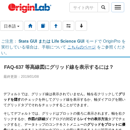
Toggle
naviga
日本語
ご注意：
Stats GUI または Life Science GUI
モードで OriginPro を
実行している場合は、手順について
こちらのページ
をご参照くださ
い。
FAQ-637 等高線図にグリッド線を表示するには？
最終更新：2019/01/08
デフォルトでは、グリッド線は表示されていません。軸を右クリックして
グリ
ッドを隠す
のチェックを外してグリッド線を表示するか、軸ダイアログを開い
てグリッドタブでそれをチェックすることができます。
そしてデフォルトでは、グリッドはプロットの後ろに表示されます。軸を右ク
リックするか、
作図の詳細
ダイアログの対応する
レイヤの表示方法
タブでチェ
ックすると、データトップのコンテキストメニューの
グリッドをプロットに優