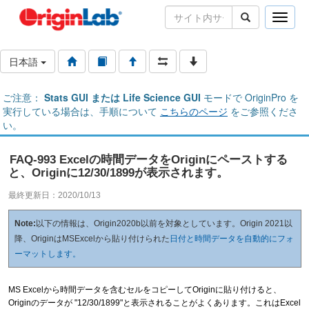
Toggle
naviga
日本語
ご注意：
Stats GUI または Life Science GUI
モードで OriginPro を
実行している場合は、手順について
こちらのページ
をご参照くださ
い。
FAQ-993 Excelの時間データをOriginにペーストする
と、Originに12/30/1899が表示されます。
最終更新日：2020/10/13
Note:
以下の情報は、Origin2020b以前を対象としています。Origin 2021以
降、OriginはMSExcelから貼り付けられた
日付と時間データを自動的にフォ
ーマットします。
MS Excelから時間データを含むセルをコピーしてOriginに貼り付けると、
Originのデータが "12/30/1899"と表示されることがよくあります。これはExcel