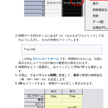
時間データ列のすぐ上にあるF（x）=セルをダブルクリックして次
のように入力し、セルの外側をクリックします。
frac
(
N
)
... このNは
列の
ショートネーム
です。時間列のセルには、以前に
表示されたユリウス日の値の小数部分が表示されます。
時間列をもう一度選択し、右クリックして
プロパティ
を選択しま
す。
今度は、
フォーマット
を
時間
に変更して、
表示
で希望の時間形式
（例：HH：mm：ss）を設定します。
OK
をクリックすると、時間データが正しく表示されます。