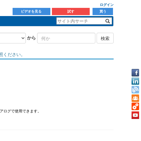
ログイン
ビデオを見る
試す
買う
から
検索
照ください。
アログで使用できます。