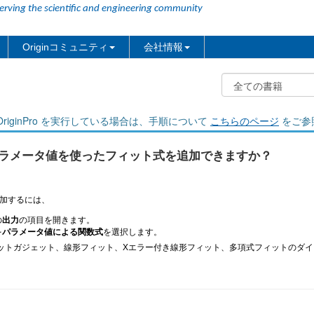
erving the scientific and engineering community
Originコミュニティ
会社情報
riginPro を実行している場合は、手順について
こちらのページ
をご参
にパラメータ値を使ったフィット式を追加できますか？
加するには、
の
出力
の項目を開きます。
を
パラメータ値による関数式
を選択します。
ットガジェット、線形フィット、Xエラー付き線形フィット、多項式フィットのダイ