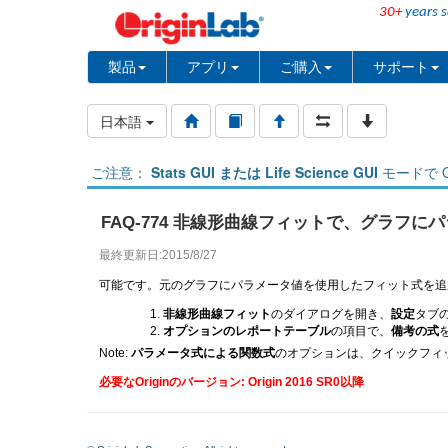
30+
years s
製品
アプリ
ご購入
サポート
日本語
ご注意：
Stats GUI または Life Science GUI
モードで O
FAQ-774 非線形曲線フィットで、グラフ
最終更新日:2015/8/27
可能です。元のグラフにパラメータ値を使用したフィット式を追
非線形曲線フィット
のダイアログを開き、
設定
タブ
オプションのレポートテーブル
の項目で、
備考の式
Note:
パラメータ式による関数式
のオプションは、クイックフィ
必要なOriginのバージョン: Origin 2016 SR0以降