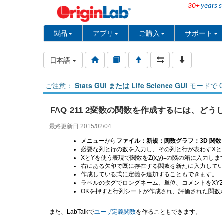
30+
years s
製品
アプリ
ご購入
サポート
日本語
ご注意：
Stats GUI または Life Science GUI
モードで O
FAQ-211 2変数の関数を作成するには、ど
最終更新日:2015/02/04
メニューから
ファイル：新規：関数グラフ：3D 関
必要な列と行の数を入力し、その列と行が表わすXと
XとYを使う表現で関数をZ(x,y)=の隣の箱に入力しま
右にある矢印で既に存在する関数を新たに入力して
作成している式に定義を追加することもできます。
ラベルのタグでロングネーム、単位、コメントをXY
OKを押すと行列シートが作成され、評価された関数
また、LabTalkで
ユーザ定義関数
を作ることもできます。