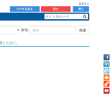
ログイン
ビデオを見る
試す
買う
から
検索
照ください。