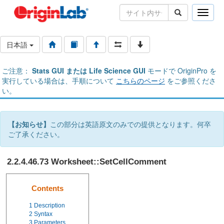
Toggle
naviga
日本語
ご注意：
Stats GUI または Life Science GUI
モードで OriginPro を
実行している場合は、手順について
こちらのページ
をご参照くださ
い。
【お知らせ】
この部分は英語原文のみでの提供となります。何卒
ご了承ください。
2.2.4.46.73 Worksheet::SetCellComment
Contents
1
Description
2
Syntax
3
Parameters