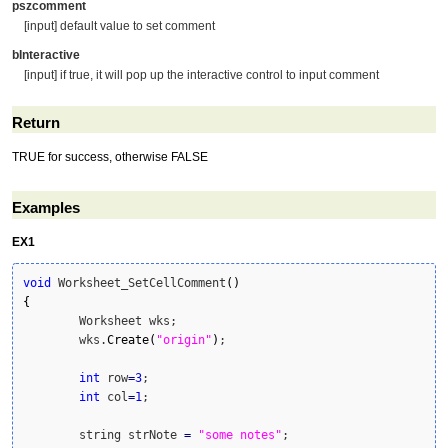
pszcomment
[input] default value to set comment
bInteractive
[input] if true, it will pop up the interactive control to input comment
Return
TRUE for success, otherwise FALSE
Examples
EX1
void
 Worksheet_SetCellComment
(
)
{
	Worksheet wks;

	wks.
Create
(
"origin"
)
;

int
 row
=
3
; 

int
 col
=
1
;

	string strNote 
=
"some notes"
;
