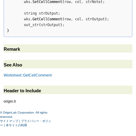
	wks.
SetCellComment
(
row, col, strNote
)
;

	string strOutput;

	wks.
GetCellComment
(
row, col, strOutput
)
;

	out_str
(
strOutput
)
}
Remark
See Also
Worksheet::GetCellComment
Header to Include
origin.h
© OriginLab Corporation. All rights
reserved.
サイトマップ
|
プライバシー・ポリシ
ー
|
本サイトの利用