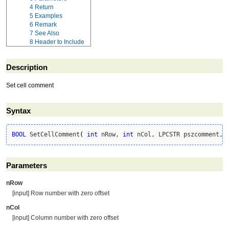
4
Return
5
Examples
6
Remark
7
See Also
8
Header to Include
Description
Set cell comment
Syntax
BOOL
 SetCellComment
(
int
 nRow, 
int
 nCol, LPCSTR pszcomment, 
Parameters
nRow
[input] Row number with zero offset
nCol
[input] Column number with zero offset