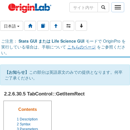
Toggle
naviga
日本語
ご注意：
Stats GUI または Life Science GUI
モードで OriginPro を
実行している場合は、手順について
こちらのページ
をご参照くださ
い。
【お知らせ】
この部分は英語原文のみでの提供となります。何卒
ご了承ください。
2.2.6.30.5 TabControl::GetItemRect
Contents
1
Description
2
Syntax
3
Parameters