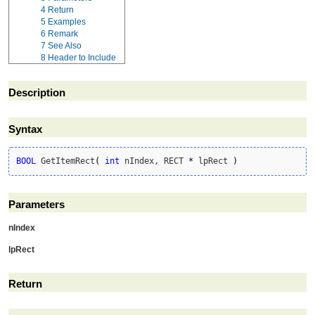
4
Return
5
Examples
6
Remark
7
See Also
8
Header to Include
Description
Syntax
BOOL
 GetItemRect
(
int
 nIndex, RECT 
*
 lpRect 
)
Parameters
nIndex
lpRect
Return