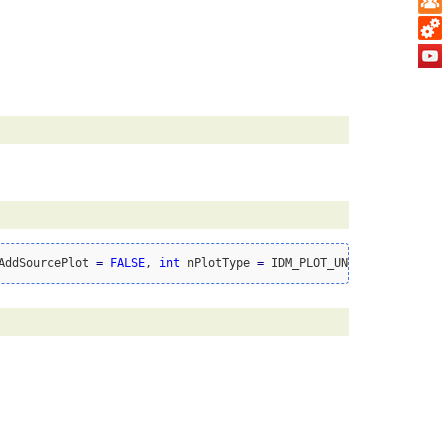
AddSourcePlot 
=
FALSE
, 
int
 nPlotType 
=
 IDM_PLOT_UNKNOWN 
)