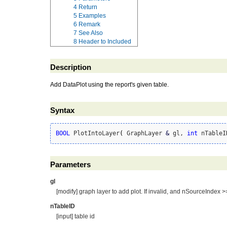
4
Return
5
Examples
6
Remark
7
See Also
8
Header to Included
Description
Add DataPlot using the report's given table.
Syntax
BOOL
 PlotIntoLayer
(
 GraphLayer 
&
 gl, 
int
 nTableI
Parameters
gl
[modify] graph layer to add plot. If invalid, and nSourceIndex >=
nTableID
[input] table id