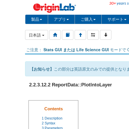
30+
years s
製品
アプリ
ご購入
サポート
日本語
ご注意：
Stats GUI または Life Science GUI
モードで O
【お知らせ】
この部分は英語原文のみでの提供となり
2.2.3.12.2 ReportData::PlotIntoLayer
Contents
1
Description
2
Syntax
3
Parameters