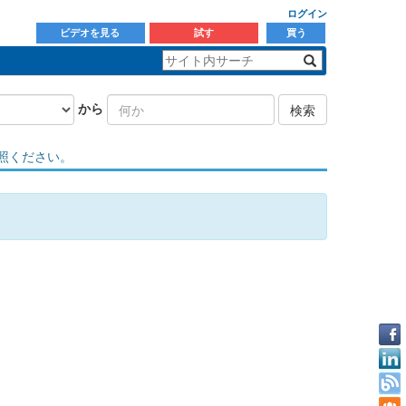
ログイン
ビデオを見る
試す
買う
から
検索
照ください。