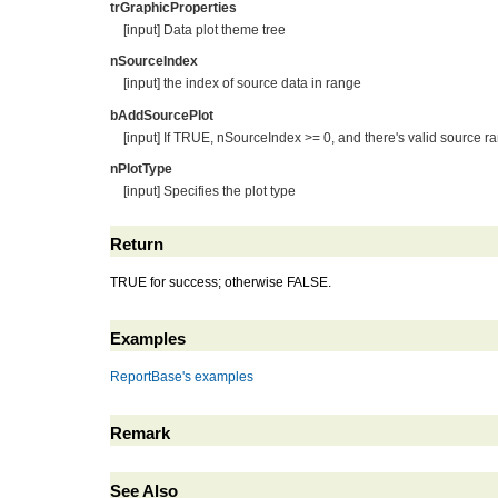
trGraphicProperties
[input] Data plot theme tree
nSourceIndex
[input] the index of source data in range
bAddSourcePlot
[input] If TRUE, nSourceIndex >= 0, and there's valid source r
nPlotType
[input] Specifies the plot type
Return
TRUE for success; otherwise FALSE.
Examples
ReportBase's examples
Remark
See Also