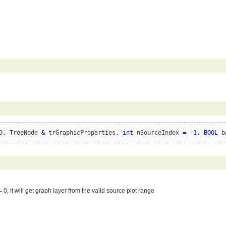
D, TreeNode 
&
 trGraphicProperties, 
int
 nSourceIndex 
=
-
1
, 
BOOL
 b
 0, it will get graph layer from the valid source plot range