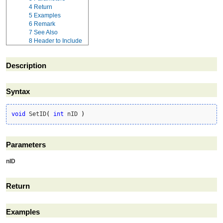
4
Return
5
Examples
6
Remark
7
See Also
8
Header to Include
Description
Syntax
void
 SetID
(
int
 nID 
)
Parameters
nID
Return
Examples