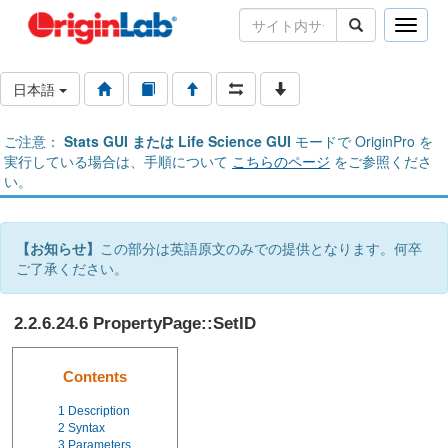
Toggle
naviga
日本語
ご注意：
Stats GUI または Life Science GUI
モードで OriginPro を
実行している場合は、手順について
こちらのページ
をご参照くださ
い。
【お知らせ】
この部分は英語原文のみでの提供となります。何卒
ご了承ください。
2.2.6.24.6 PropertyPage::SetID
Contents
1
Description
2
Syntax
3
Parameters