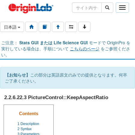
Toggle
naviga
日本語
ご注意：
Stats GUI または Life Science GUI
モードで OriginPro を
実行している場合は、手順について
こちらのページ
をご参照くださ
い。
【お知らせ】
この部分は英語原文のみでの提供となります。何卒
ご了承ください。
2.2.6.22.3 PictureControl::KeepAspectRatio
Contents
1
Description
2
Syntax
3
Parameters