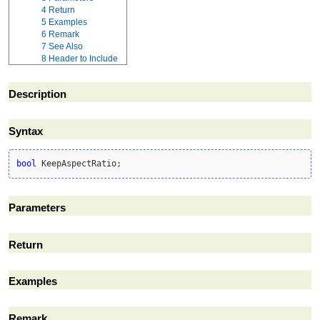
4
Return
5
Examples
6
Remark
7
See Also
8
Header to Include
Description
Syntax
bool
 KeepAspectRatio;
Parameters
Return
Examples
Remark