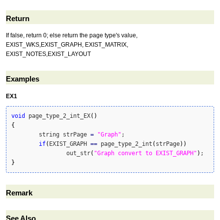
Return
If false, return 0; else return the page type's value,
EXIST_WKS,EXIST_GRAPH, EXIST_MATRIX,
EXIST_NOTES,EXIST_LAYOUT
Examples
EX1
void
 page_type_2_int_EX
(
)
{
	string strPage 
=
"Graph"
;

if
(
EXIST_GRAPH 
==
 page_type_2_int
(
strPage
)
)
		out_str
(
"Graph convert to EXIST_GRAPH"
)
}
Remark
See Also