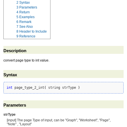
2
Syntax
3
Parameters
4
Return
5
Examples
6
Remark
7
See Also
8
Header to Include
9
Reference
Description
convert page type to int value.
Syntax
int
 page_type_2_int
(
 string strType 
)
Parameters
strType
[input] The page Type of input, can be "Graph", "Worksheet", "Page",
"Note" , "Layout"