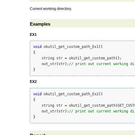
Current working directory.
Examples
EX1
void
 okutil_get_custom_path_Ex1
(
)
{
    string str 
=
 okutil_get_custom_path
(
)
;

    out_str
(
str
)
;
// print out current working di
}
EX2
void
 okutil_get_custom_path_Ex2
(
)
{
    string str 
=
 okutil_get_custom_path
(
GET_CUST
    out_str
(
str
)
;
// print out current working di
}