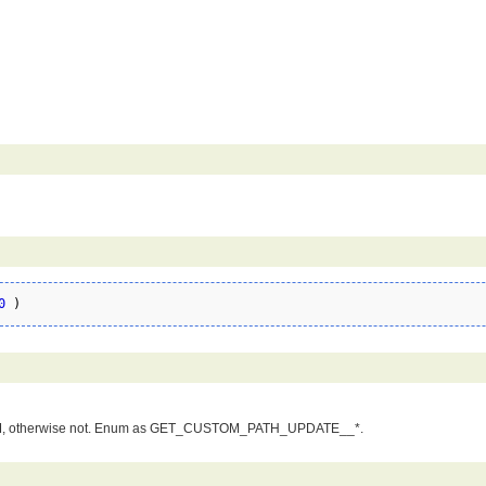
0
)
TOM, otherwise not. Enum as GET_CUSTOM_PATH_UPDATE__*.