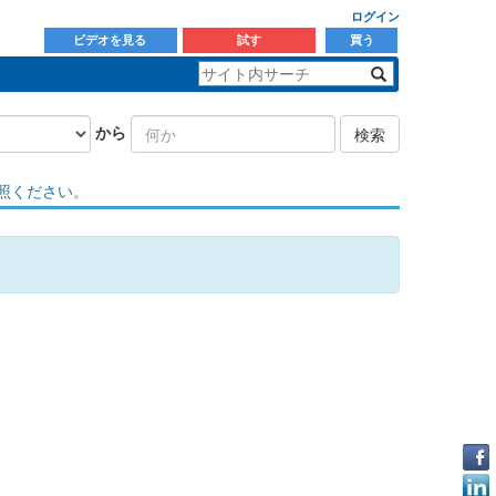
ログイン
ビデオを見る
試す
買う
から
検索
照ください。