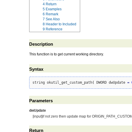
4
Return
5
Examples
6
Remark
7
See Also
8
Header to Included
9
Reference
Description
This function is to get current working directory.
Syntax
string okutil_get_custom_path
(
 DWORD dwUpdate 
=
Parameters
dwUpdate
[input]if not zero then update map for ORIGIN_PATH_CUS
Return