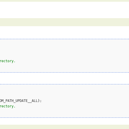
rectory.
OM_PATH_UPDATE__ALL
)
;

rectory.