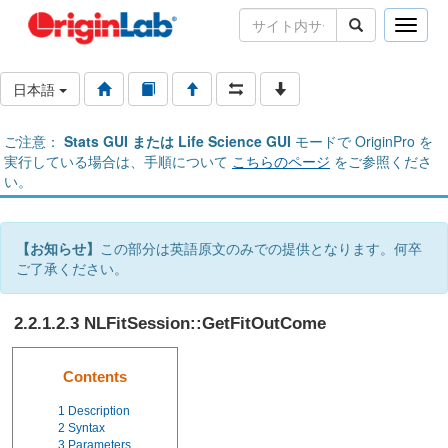
Toggle
naviga
日本語
ご注意：
Stats GUI または Life Science GUI
モードで OriginPro を
実行している場合は、手順について
こちらのページ
をご参照くださ
い。
【お知らせ】
この部分は英語原文のみでの提供となります。何卒
ご了承ください。
2.2.1.2.3 NLFitSession::GetFitOutCome
Contents
1
Description
2
Syntax
3
Parameters