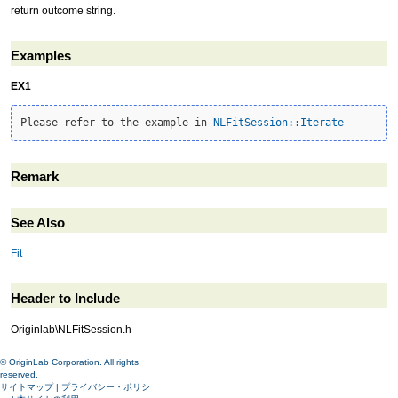
return outcome string.
Examples
EX1
Please refer to the example in 
NLFitSession::Iterate
Remark
See Also
Fit
Header to Include
Originlab\NLFitSession.h
© OriginLab Corporation. All rights
reserved.
サイトマップ
|
プライバシー・ポリシ