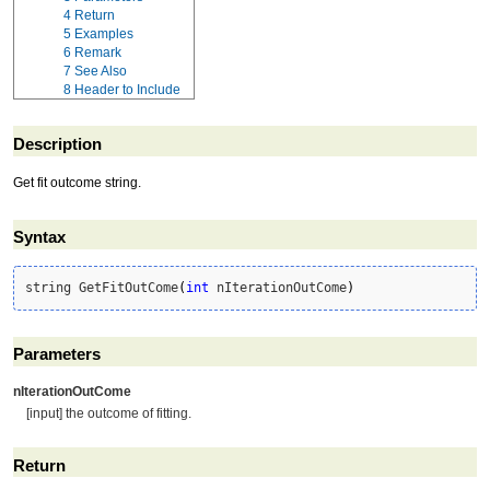
4
Return
5
Examples
6
Remark
7
See Also
8
Header to Include
Description
Get fit outcome string.
Syntax
string GetFitOutCome
(
int
 nIterationOutCome
)
Parameters
nIterationOutCome
[input] the outcome of fitting.
Return