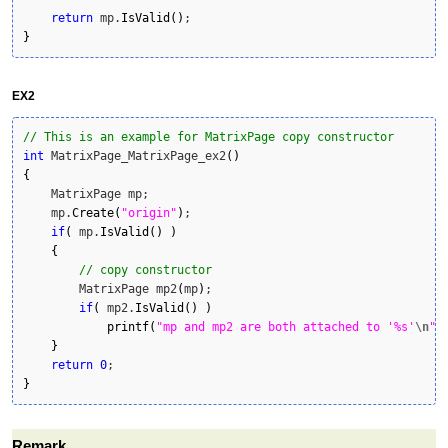
return
 mp.
IsValid
(
)
}
EX2
// This is an example for MatrixPage copy constructor
int
 MatrixPage_MatrixPage_ex2
(
)
{
    MatrixPage mp;

    mp.
Create
(
"origin"
)
;

if
(
 mp.
IsValid
(
)
)
{
// copy constructor   
        MatrixPage mp2
(
mp
)
;

if
(
 mp2.
IsValid
(
)
)
printf
(
"mp and mp2 are both attached to '%s'
\n
"
,
}
return
0
}
Remark