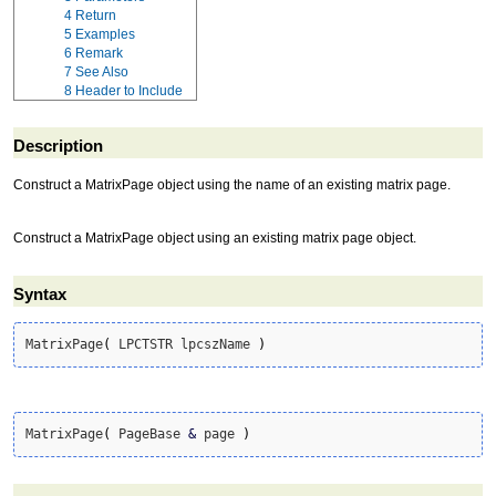
4
Return
5
Examples
6
Remark
7
See Also
8
Header to Include
Description
Construct a MatrixPage object using the name of an existing matrix page.
Construct a MatrixPage object using an existing matrix page object.
Syntax
MatrixPage
(
 LPCTSTR lpcszName 
)
MatrixPage
(
 PageBase 
&
 page 
)