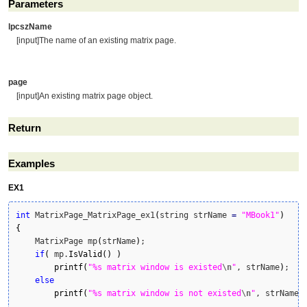
Parameters
lpcszName
[input]The name of an existing matrix page.
page
[input]An existing matrix page object.
Return
Examples
EX1
int
 MatrixPage_MatrixPage_ex1
(
string strName 
=
"MBook1"
)
{
    MatrixPage mp
(
strName
)
;

if
(
 mp.
IsValid
(
)
)
printf
(
"%s matrix window is existed
\n
"
, strName
)
;

else
printf
(
"%s matrix window is not existed
\n
"
, strName
)
;