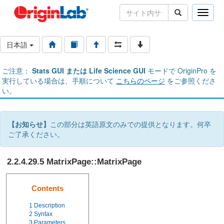
Toggle
naviga
日本語
ご注意：
Stats GUI または Life Science GUI
モードで OriginPro を
実行している場合は、手順について
こちらのページ
をご参照くださ
い。
【お知らせ】
この部分は英語原文のみでの提供となります。何卒
ご了承ください。
2.2.4.29.5 MatrixPage::MatrixPage
Contents
1
Description
2
Syntax
3
Parameters