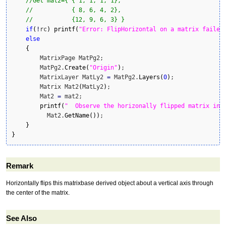
//Get mat2={ { 1, 1, 1, 1},
//           { 8, 6, 4, 2},
//           {12, 9, 6, 3} }
if
(
!
rc
)
printf
(
"Error: FlipHorizontal on a matrix failed
else
{
        MatrixPage MatPg2;

        MatPg2.
Create
(
"Origin"
)
;

        MatrixLayer MatLy2 
=
 MatPg2.
Layers
(
0
)
;

        Matrix Mat2
(
MatLy2
)
;

        Mat2 
=
 mat2;

printf
(
"  Observe the horizonally flipped matrix in 
          Mat2.
GetName
(
)
)
;

}
}
Remark
Horizontally flips this matrixbase derived object about a vertical axis through
the center of the matrix.
See Also