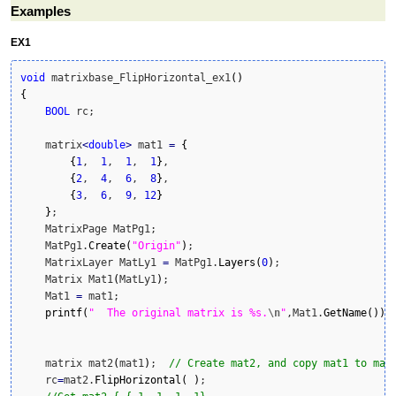
Examples
EX1
void
 matrixbase_FlipHorizontal_ex1
(
)
{
BOOL
 rc;

    matrix
<
double
>
 mat1 
=
{
{
1
,  
1
,  
1
,  
1
}
,

{
2
,  
4
,  
6
,  
8
}
,

{
3
,  
6
,  
9
, 
12
}
}
;

    MatrixPage MatPg1;

    MatPg1.
Create
(
"Origin"
)
;

    MatrixLayer MatLy1 
=
 MatPg1.
Layers
(
0
)
;

    Matrix Mat1
(
MatLy1
)
;

    Mat1 
=
 mat1;

printf
(
"  The original matrix is %s.
\n
"
,Mat1.
GetName
(
)
)
;

    matrix mat2
(
mat1
)
;  
// Create mat2, and copy mat1 to mat
    rc
=
mat2.
FlipHorizontal
(
)
; 
