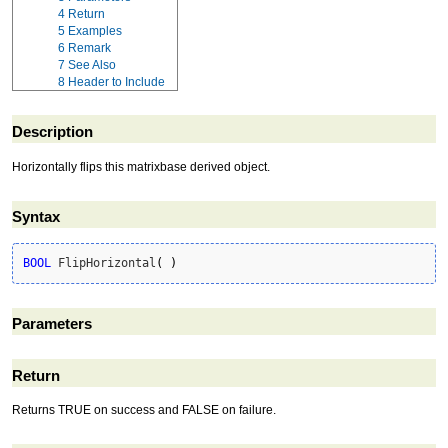
4
Return
5
Examples
6
Remark
7
See Also
8
Header to Include
Description
Horizontally flips this matrixbase derived object.
Syntax
BOOL
 FlipHorizontal
(
)
Parameters
Return
Returns TRUE on success and FALSE on failure.