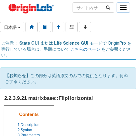
Toggle
naviga
日本語
ご注意：
Stats GUI または Life Science GUI
モードで OriginPro を
実行している場合は、手順について
こちらのページ
をご参照くださ
い。
【お知らせ】
この部分は英語原文のみでの提供となります。何卒
ご了承ください。
2.2.3.9.21 matrixbase::FlipHorizontal
Contents
1
Description
2
Syntax
3
Parameters