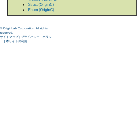
Struct (OriginC)
Enum (OriginC)
© OriginLab Corporation. All rights
reserved.
サイトマップ
|
プライバシー・ポリシ
ー
|
本サイトの利用