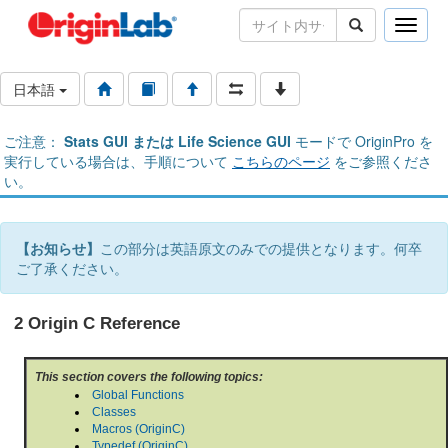
Toggle
naviga
日本語
ご注意：
Stats GUI または Life Science GUI
モードで OriginPro を
実行している場合は、手順について
こちらのページ
をご参照くださ
い。
【お知らせ】
この部分は英語原文のみでの提供となります。何卒
ご了承ください。
2 Origin C Reference
This section covers the following topics:
Global Functions
Classes
Macros (OriginC)
Typedef (OriginC)