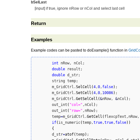
bSelLast
[input] if true, ignore nRow or nCol and select last cell
Return
Examples
Example codes can be pasted to doExample() function in
GridCo
int
 nRow, nCol;

double
 result;

double
 d_str;

	string temp;

	m_GridCtrl.
SelCell
(
4
,
0
,
false
)
;

	m_GridCtrl.
SetCell
(
4
,
0
,
10086
)
;

	m_GridCtrl.
GetSelCell
(
&
nRow, 
&
nCol
)
;

	out_int
(
"col="
,nCol
)
;

	out_int
(
"row="
,nRow
)
;

	temp
=
m_GridCtrl.
GetCell
(
flexcpText,nRow,
if
(
is_numeric
(
temp,
true
,
true
,
false
)
)
{
	d_str
=
atof
(
temp
)
;
