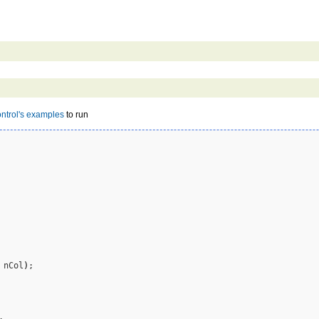
ntrol's examples
to run
 nCol
)
;
