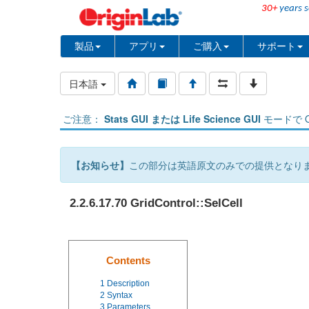
30+
years s
製品
アプリ
ご購入
サポート
日本語
ご注意：
Stats GUI または Life Science GUI
モードで O
【お知らせ】
この部分は英語原文のみでの提供となり
2.2.6.17.70 GridControl::SelCell
Contents
1
Description
2
Syntax
3
Parameters