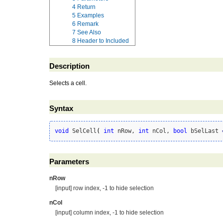
4
Return
5
Examples
6
Remark
7
See Also
8
Header to Included
Description
Selects a cell.
Syntax
void
 SelCell
(
int
 nRow, 
int
 nCol, 
bool
 bSelLast 
Parameters
nRow
[input] row index, -1 to hide selection
nCol
[input] column index, -1 to hide selection