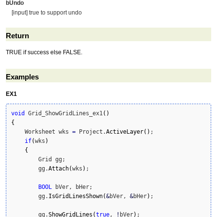
bUndo
[input] true to support undo
Return
TRUE if success else FALSE.
Examples
EX1
void
 Grid_ShowGridLines_ex1
(
)
{
    Worksheet wks 
=
 Project.
ActiveLayer
(
)
;

if
(
wks
)
{
        Grid gg;

        gg.
Attach
(
wks
)
;

BOOL
 bVer, bHer;

        gg.
IsGridLinesShown
(
&
bVer, 
&
bHer
)
;

        gg.
ShowGridLines
(
true
, 
!
bVer
)
;
