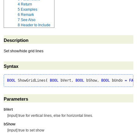
4
Return
5
Examples
6
Remark
7
See Also
8
Header to Include
Description
Set show/hide grid lines
Syntax
BOOL
 ShowGridLines
(
BOOL
 bVert, 
BOOL
 bShow, 
BOOL
 bUndo 
=
FAL
Parameters
bVert
[input] true for vertical lines, else for horizontal lines.
bShow
[input] true to set show