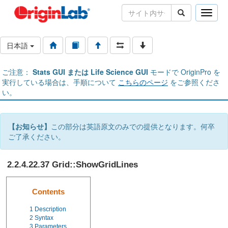
Toggle
naviga
日本語
ご注意：
Stats GUI または Life Science GUI
モードで OriginPro を
実行している場合は、手順について
こちらのページ
をご参照くださ
い。
【お知らせ】
この部分は英語原文のみでの提供となります。何卒
ご了承ください。
2.2.4.22.37 Grid::ShowGridLines
Contents
1
Description
2
Syntax
3
Parameters