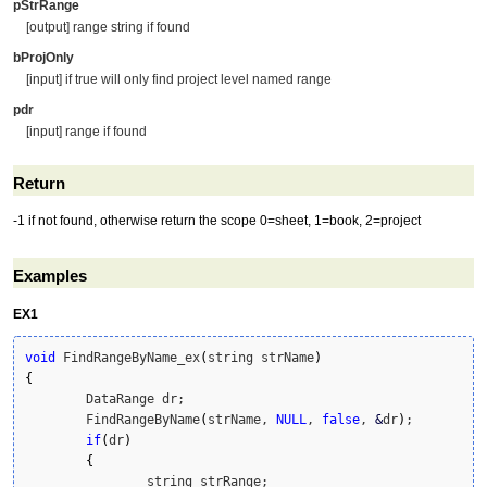
pStrRange
[output] range string if found
bProjOnly
[input] if true will only find project level named range
pdr
[input] range if found
Return
-1 if not found, otherwise return the scope 0=sheet, 1=book, 2=project
Examples
EX1
void
 FindRangeByName_ex
(
string strName
)
{
	DataRange dr;

	FindRangeByName
(
strName, 
NULL
, 
false
, 
&
dr
)
;

if
(
dr
)
{
		string strRange;
