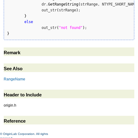
		dr.
GetRangeString
(
strRange, NTYPE_SHORT_NAME
		out_str
(
strRange
)
;

}
else
		out_str
(
"not found"
)
}
Remark
See Also
RangeName
Header to Include
origin.h
Reference
© OriginLab Corporation. All rights