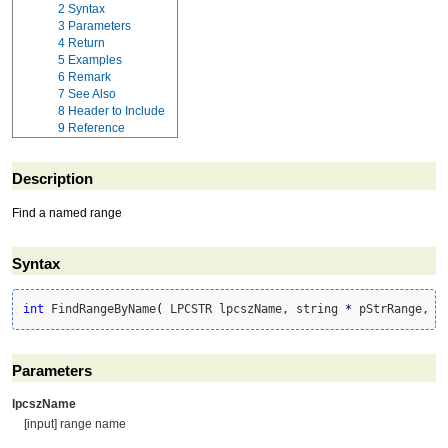
2
Syntax
3
Parameters
4
Return
5
Examples
6
Remark
7
See Also
8
Header to Include
9
Reference
Description
Find a named range
Syntax
int
 FindRangeByName
(
 LPCSTR lpcszName, string 
*
 pStrRange, 
b
Parameters
lpcszName
[input] range name