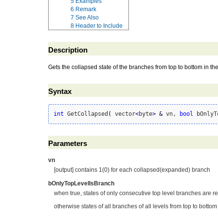
5
Examples
6
Remark
7
See Also
8
Header to Include
Description
Gets the collapsed state of the branches from top to bottom in the
Syntax
int
 GetCollapsed
(
 vector
<
byte
>
&
 vn, 
bool
 bOnlyT
Parameters
vn
[output] contains 1(0) for each collapsed(expanded) branch
bOnlyTopLevelIsBranch
when true, states of only consecutive top level branches are r
otherwise states of all branches of all levels from top to bottom