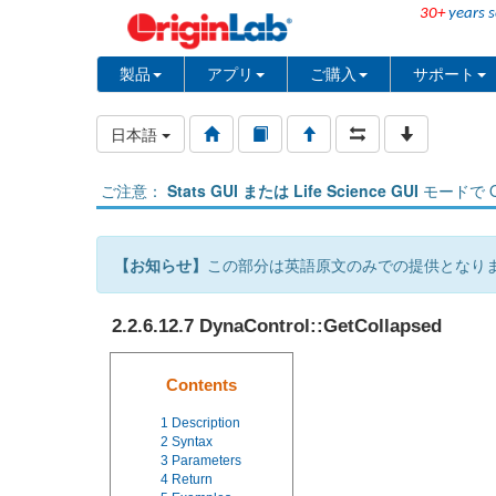
30+
years s
製品
アプリ
ご購入
サポート
日本語
ご注意：
Stats GUI または Life Science GUI
モードで O
【お知らせ】
この部分は英語原文のみでの提供となり
2.2.6.12.7 DynaControl::GetCollapsed
Contents
1
Description
2
Syntax
3
Parameters
4
Return