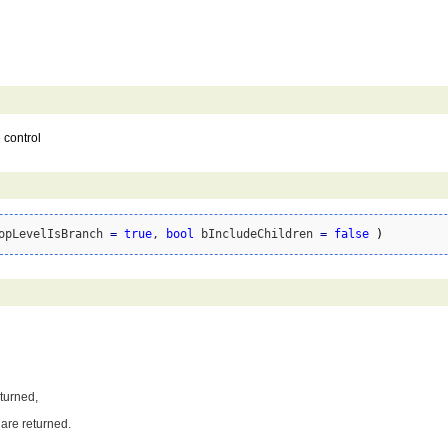
 control
opLevelIsBranch 
=
true
, 
bool
 bIncludeChildren 
=
false
)
eturned,
 are returned.