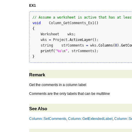
EX1
// Assume a worksheet is active that has at leas
void
    Column_GetComments_Ex1
(
)
{
    Worksheet    wks;

    wks 
=
 Project.
ActiveLayer
(
)
;

    string    strComments 
=
 wks.
Columns
(
0
)
.
GetCo
printf
(
"%s
\n
"
, strComments
)
}
Remark
Get the comments in a column label
Comments are the only labels that can be multiline
See Also
Column::SetComments
,
Column::GetExtendedLabel
,
Column::S