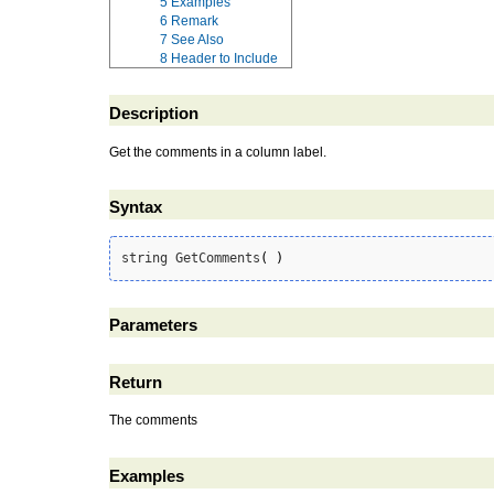
5
Examples
6
Remark
7
See Also
8
Header to Include
Description
Get the comments in a column label.
Syntax
string GetComments
(
)
Parameters
Return
The comments
Examples