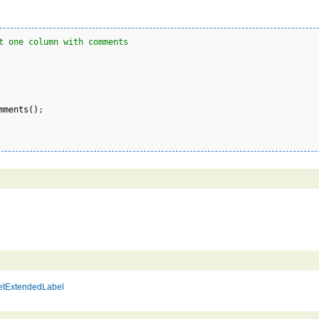
t one column with comments
mments
(
)
;

etExtendedLabel