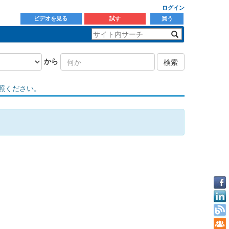
ログイン
ビデオを見る
試す
買う
から
検索
照ください。