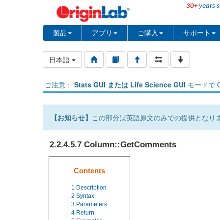
30+
years s
製品
アプリ
ご購入
サポート
日本語
ご注意：
Stats GUI または Life Science GUI
モードで O
【お知らせ】
この部分は英語原文のみでの提供となり
2.2.4.5.7 Column::GetComments
Contents
1
Description
2
Syntax
3
Parameters
4
Return