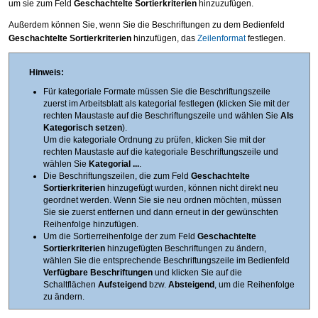
um sie zum Feld
Geschachtelte Sortierkriterien
hinzuzufügen.
Außerdem können Sie, wenn Sie die Beschriftungen zu dem Bedienfeld
Geschachtelte Sortierkriterien
hinzufügen, das
Zeilenformat
festlegen.
Hinweis:
Für kategoriale Formate müssen Sie die Beschriftungszeile
zuerst im Arbeitsblatt als kategorial festlegen (klicken Sie mit der
rechten Maustaste auf die Beschriftungszeile und wählen Sie
Als
Kategorisch setzen
).
Um die kategoriale Ordnung zu prüfen, klicken Sie mit der
rechten Maustaste auf die kategoriale Beschriftungszeile und
wählen Sie
Kategorial ...
.
Die Beschriftungszeilen, die zum Feld
Geschachtelte
Sortierkriterien
hinzugefügt wurden, können nicht direkt neu
geordnet werden. Wenn Sie sie neu ordnen möchten, müssen
Sie sie zuerst entfernen und dann erneut in der gewünschten
Reihenfolge hinzufügen.
Um die Sortierreihenfolge der zum Feld
Geschachtelte
Sortierkriterien
hinzugefügten Beschriftungen zu ändern,
wählen Sie die entsprechende Beschriftungszeile im Bedienfeld
Verfügbare Beschriftungen
und klicken Sie auf die
Schaltflächen
Aufsteigend
bzw.
Absteigend
, um die Reihenfolge
zu ändern.