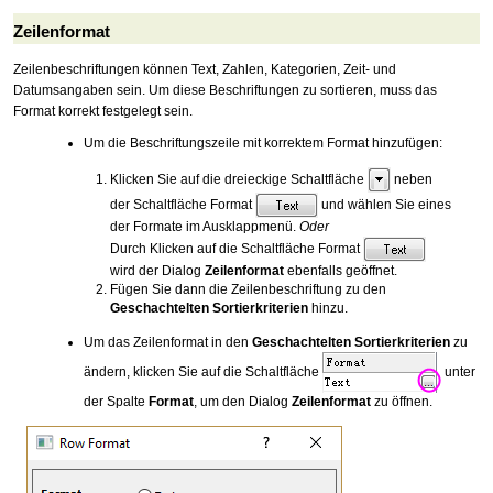
Zeilenformat
Zeilenbeschriftungen können Text, Zahlen, Kategorien, Zeit- und
Datumsangaben sein. Um diese Beschriftungen zu sortieren, muss das
Format korrekt festgelegt sein.
Um die Beschriftungszeile mit korrektem Format hinzufügen:
Klicken Sie auf die dreieckige Schaltfläche
neben
der Schaltfläche Format
und wählen Sie eines
der Formate im Ausklappmenü.
Oder
Durch Klicken auf die Schaltfläche Format
wird der Dialog
Zeilenformat
ebenfalls geöffnet.
Fügen Sie dann die Zeilenbeschriftung zu den
Geschachtelten Sortierkriterien
hinzu.
Um das Zeilenformat in den
Geschachtelten Sortierkriterien
zu
ändern, klicken Sie auf die Schaltfläche
unter
der Spalte
Format
, um den Dialog
Zeilenformat
zu öffnen.