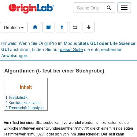
Toggle
naviga
Deutsch
Hinweis: Wenn Sie OriginPro im Modus
Stats GUI oder Life Science
GUI
ausführen, finden Sie auf
dieser Seite
die entsprechenden
Anweisungen.
Algorithmen (t-Test bei einer Stichprobe)
Inhalt
1
Teststatistik
2
Konfidenzintervalle
3
Trennschärfeanalyse
Ein
t
-Test bei einer Stichprobe kann verwendet werden, um zu testen, ob der
wirkliche Mittelwert einer Grundgesamtheit
\(\mu\,\!\)
gleich einem festgelegten
Testmittelwert
\(\mu_0\,\!\)
oder sich von ihm unterscheidet. Der Test kann