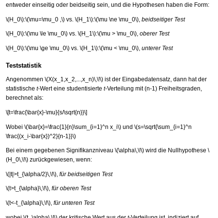
entweder einseitig oder beidseitig sein, und die Hypothesen haben die Form:
\(H_0\)
:
\(\mu=\mu_0 ,\)
vs.
\(H_1\)
:
\(\mu \ne \mu_0\)
,
beidseitiger Test
\(H_0\)
:
\(\mu \le \mu_0\)
vs.
\(H_1\)
:
\(\mu > \mu_0\)
,
oberer Test
\(H_0\)
:
\(\mu \ge \mu_0\)
vs.
\(H_1\)
:
\(\mu < \mu_0\)
,
unterer Test
Teststatistik
Angenommen
\(X(x_1,x_2,...,x_n)\,\!\)
ist der Eingabedatensatz, dann hat der
statistische
t
-Wert eine studentisierte
t
-Verteilung mit (n-1) Freiheitsgraden,
berechnet als:
\[t=\frac{\bar{x}-\mu}{s/\sqrt{n}}\]
Wobei
\(\bar{x}=\frac{1}{n}\sum_{i=1}^n x_i\)
und
\(s=\sqrt{\sum_{i=1}^n
\frac{(x_i-\bar{x})^2}{n-1}}\)
Bei einem gegebenen Signifikanzniveau
\(\alpha\,\!\)
wird die Nullhypothese
\
(H_0\,\!\)
zurückgewiesen, wenn:
\(|t|>t_{\alpha/2}\,\!\)
,
für beidseitigen Test
\(t>t_{\alpha}\,\!\)
,
für oberen Test
\(t<-t_{\alpha}\,\!\)
,
für unteren Test
wobei
\(t_\alpha\,\!\)
der kritische Wert aus der
t
-Verteilung ist, indiziert auf