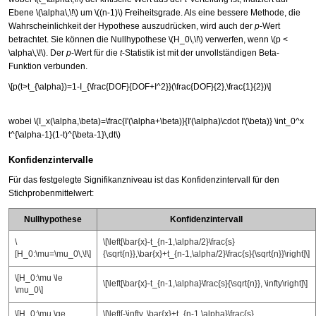
Ebene
\(\alpha\,\!\)
um
\((n-1)\)
Freiheitsgrade. Als eine bessere Methode, die
Wahrscheinlichkeit der Hypothese auszudrücken, wird auch der
p
-Wert
betrachtet. Sie können die Nullhypothese
\(H_0\,\!\)
verwerfen, wenn
\(p <
\alpha\,\!\)
. Der
p
-Wert für die
t
-Statistik ist mit der unvollständigen Beta-
Funktion verbunden.
\[p(t>t_{\alpha})=1-I_{\frac{DOF}{DOF+I^2}}(\frac{DOF}{2},\frac{1}{2})\]
wobei
\(I_x(\alpha,\beta)=\frac{I'(\alpha+\beta)}{I'(\alpha)\cdot I'(\beta)} \int_0^x
t^{\alpha-1}(1-t)^{\beta-1}\,dt\)
Konfidenzintervalle
Für das festgelegte Signifikanzniveau ist das Konfidenzintervall für den
Stichprobenmittelwert:
Nullhypothese
Konfidenzintervall
\
\[\left[\bar{x}-t_{n-1,\alpha/2}\frac{s}
[H_0:\mu=\mu_0\,\!\]
{\sqrt{n}},\bar{x}+t_{n-1,\alpha/2}\frac{s}{\sqrt{n}}\right]\]
\[H_0:\mu \le
\[\left[\bar{x}-t_{n-1,\alpha}\frac{s}{\sqrt{n}}, \infty\right]\]
\mu_0\]
\[H_0:\mu \ge
\[\left[-\infty, \bar{x}+t_{n-1,\alpha}\frac{s}