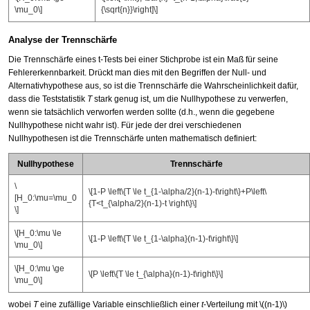
\mu_0\]
{\sqrt{n}}\right]\]
Analyse der Trennschärfe
Die Trennschärfe eines t-Tests bei einer Stichprobe ist ein Maß für seine
Fehlererkennbarkeit. Drückt man dies mit den Begriffen der Null- und
Alternativhypothese aus, so ist die Trennschärfe die Wahrscheinlichkeit dafür,
dass die Teststatistik
T
stark genug ist, um die Nullhypothese zu verwerfen,
wenn sie tatsächlich verworfen werden sollte (d.h., wenn die gegebene
Nullhypothese nicht wahr ist). Für jede der drei verschiedenen
Nullhypothesen ist die Trennschärfe unten mathematisch definiert:
Nullhypothese
Trennschärfe
\
\[1-P \left\{T \le t_{1-\alpha/2}(n-1)-t\right\}+P\left\
[H_0:\mu=\mu_0
{T<t_{\alpha/2}(n-1)-t \right\}\]
\]
\[H_0:\mu \le
\[1-P \left\{T \le t_{1-\alpha}(n-1)-t\right\}\]
\mu_0\]
\[H_0:\mu \ge
\[P \left\{T \le t_{\alpha}(n-1)-t\right\}\]
\mu_0\]
wobei
T
eine zufällige Variable einschließlich einer
t
-Verteilung mit
\((n-1)\)