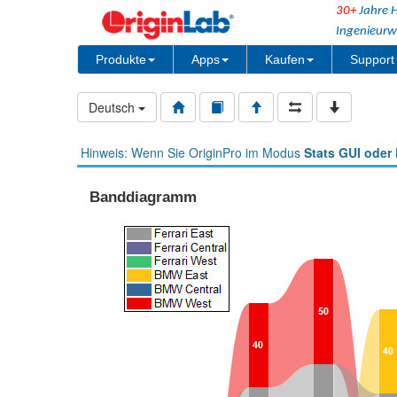
30+
Jahre H
Ingenieurw
Produkte
Apps
Kaufen
Support
Deutsch
Hinweis: Wenn Sie OriginPro im Modus
Stats GUI oder 
Banddiagramm