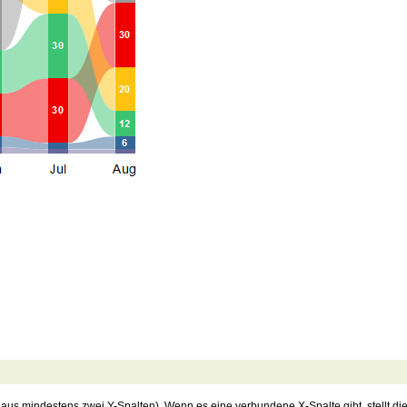
s mindestens zwei Y-Spalten). Wenn es eine verbundene X-Spalte gibt, stellt die X