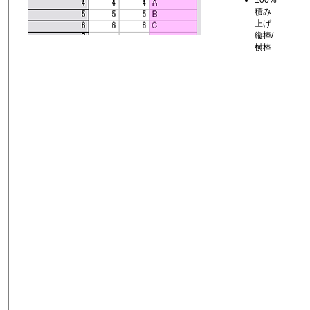
100%
積み
上げ
縦棒/
横棒