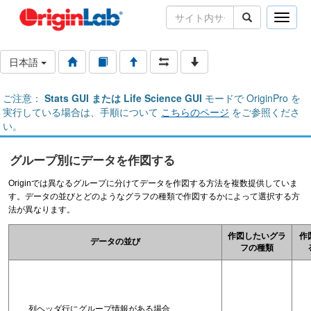
Toggle
naviga
日本語
ご注意：
Stats GUI または Life Science GUI
モードで OriginPro を
実行している場合は、手順について
こちらのページ
をご参照くださ
い。
グループ別にデータを作図する
Originでは異なるグループに分けてデータを作図する方法を複数提供していま
す。データの並びとどのようなグラフの種類で作図するかによって選択する方
法が異なります。
作図したいグラ
作
データの並び
フの種類
列ヘッダ行にグループ情報がある場合