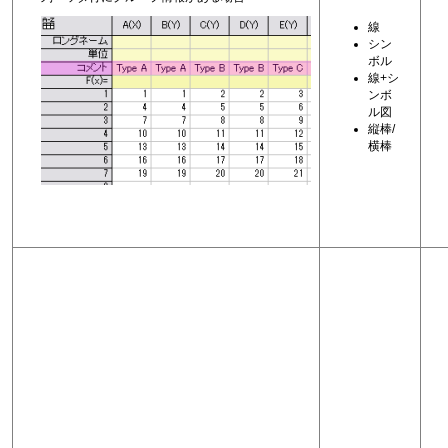
線
シン
ボル
線+シ
ンボ
ル図
縦棒/
横棒