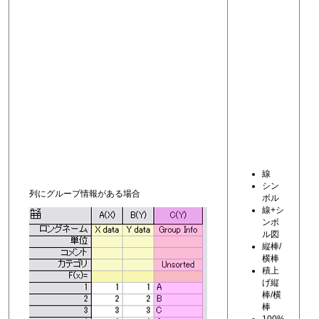
線
シン
列にグループ情報がある場合
ボル
線+シ
ンボ
ル図
縦棒/
横棒
積上
げ縦
棒/横
棒