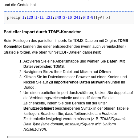
und die Geduld hat.
precip
[
1
:
120
|
1
-
11
121
:
240
|
2
-
10
241
:
0
|
3
-
9
]
[
y#
]
[
x
]
Partieller Import durch TDMS-Konnektor
Beim Festlegen des partiellen Imports für TDMS-Dateien mit Origins
TDMS-
Konnektor
können Sie einer entsprechenden (wenn auch vereinfachten)
Strategie folgen, wie oben für NetCDF-Dateien dargestellt:
Aktivieren Sie eine Arbeitsmappe und wählen Sie
Daten: Mit
Datei verbinden: TDMS
.
Navigieren Sie zu Ihrer Datei und klicken auf
Öffnen
.
Klicken Sie im Datenkonnektor-Browser auf einen Knoten und
klicken Sie auf
Zu importierende Daten auswählen
unten im
Dialog.
Um einen partiellen Import durchzuführen, klicken Sie doppelt auf
die Verbindungszeichenkette und modifizieren Sie die
Zeichenkette, indem Sie den Bereich mit der unter
Benutzerdefiniert
beschriebenen Syntax in der obigen Tabelle
festlegen. Beachten Sie, dass Teilbereiche am
Ende
der
Zeichenkette festgelegt werden müssen (z. B.
TDMS/Dynamic
Data Type (time domain, absolute)/Square with Uniform
Noise[10:90]
).