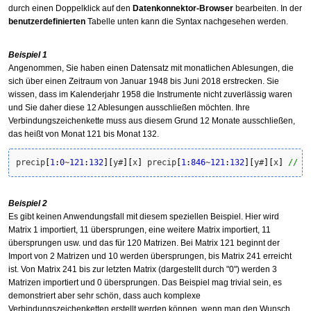
durch einen Doppelklick auf den
Datenkonnektor-Browser
bearbeiten. In der
benutzerdefinierten
Tabelle unten kann die Syntax nachgesehen werden.
Beispiel 1
Angenommen, Sie haben einen Datensatz mit monatlichen Ablesungen, die
sich über einen Zeitraum von Januar 1948 bis Juni 2018 erstrecken. Sie
wissen, dass im Kalenderjahr 1958 die Instrumente nicht zuverlässig waren
und Sie daher diese 12 Ablesungen ausschließen möchten. Ihre
Verbindungszeichenkette muss aus diesem Grund 12 Monate ausschließen,
das heißt von Monat 121 bis Monat 132.
precip
[
1
:
0
~
121
:
132
]
[
y#
]
[
x
]
 precip
[
1
:
846
~
121
:
132
]
[
y#
]
[
x
]
// a
Beispiel 2
Es gibt keinen Anwendungsfall mit diesem speziellen Beispiel. Hier wird
Matrix 1 importiert, 11 übersprungen, eine weitere Matrix importiert, 11
übersprungen usw. und das für 120 Matrizen. Bei Matrix 121 beginnt der
Import von 2 Matrizen und 10 werden übersprungen, bis Matrix 241 erreicht
ist. Von Matrix 241 bis zur letzten Matrix (dargestellt durch "0") werden 3
Matrizen importiert und 0 übersprungen. Das Beispiel mag trivial sein, es
demonstriert aber sehr schön, dass auch komplexe
Verbindungszeichenketten erstellt werden können, wenn man den Wunsch