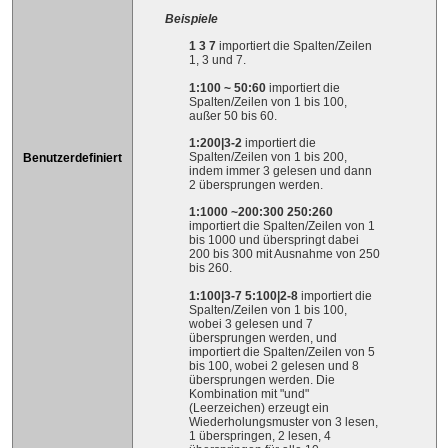
Beispiele
1 3 7
importiert die Spalten/Zeilen
1, 3 und 7.
1:100 ~ 50:60
importiert die
Spalten/Zeilen von 1 bis 100,
außer 50 bis 60.
1:200|3-2
importiert die
Spalten/Zeilen von 1 bis 200,
Benutzerdefiniert
indem immer 3 gelesen und dann
2 übersprungen werden.
1:1000 ~200:300 250:260
importiert die Spalten/Zeilen von 1
bis 1000 und überspringt dabei
200 bis 300 mit Ausnahme von 250
bis 260.
1:100|3-7 5:100|2-8
importiert die
Spalten/Zeilen von 1 bis 100,
wobei 3 gelesen und 7
übersprungen werden, und
importiert die Spalten/Zeilen von 5
bis 100, wobei 2 gelesen und 8
übersprungen werden. Die
Kombination mit "und"
(Leerzeichen) erzeugt ein
Wiederholungsmuster von 3 lesen,
1 überspringen, 2 lesen, 4