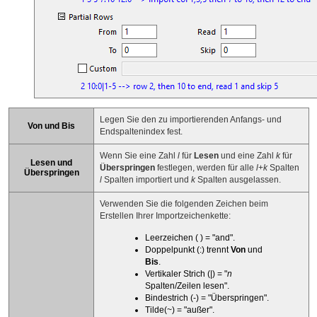
Legen Sie den zu importierenden Anfangs- und
Von
und
Bis
Endspaltenindex fest.
Wenn Sie eine Zahl
l
für
Lesen
und eine Zahl
k
für
Lesen
und
Überspringen
festlegen, werden für alle
l
+
k
Spalten
Überspringen
l
Spalten importiert und
k
Spalten ausgelassen.
Verwenden Sie die folgenden Zeichen beim
Erstellen Ihrer Importzeichenkette:
Leerzeichen ( ) = "and".
Doppelpunkt (:) trennt
Von
und
Bis
.
Vertikaler Strich (|) = "
n
Spalten/Zeilen lesen".
Bindestrich (-) = "Überspringen".
Tilde(~) = "außer".