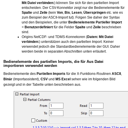
Mit Datei verbinden:
) können Sie sich für den partiellen Import
entscheiden. Der CSV-Konnektor zeigt nur die Bedienelemente für
Spalte
und
Zeile
(kein
Von
,
Bis
,
Lesen
,
Überspringen
etc. wie es
zum Beispiel der ASCII-Import tut). Folgen Sie daher der Syntax
und den Beispielen, die unter
Bedienelemente Partieller Import
>
Benutzerdefiniert
für die Felder
Spalte
und
Zeile
beschrieben
sind.
Origins NetCDF- und TDMS-Konnekoren (
Daten: Mit Datei
verbinden:
) unterstützen auch den partiellen Import. Keiner
verwendet jedoch die Standardbedienelemente der GUI. Daher
werden beide in separaten Abschnitten unten erläutert.
Bedienelemente des partiellen Imports, die für Aus Datei
importieren verwendet werden
Bedienelemente des
Partiellen Imports
für die X-Funktions-Routinen
ASCII
,
Binär
(Importassistent),
CSV
und
MS Excel
sehen wie im folgenden Bild
gezeigt und in der Tabelle unten beschrieben aus.