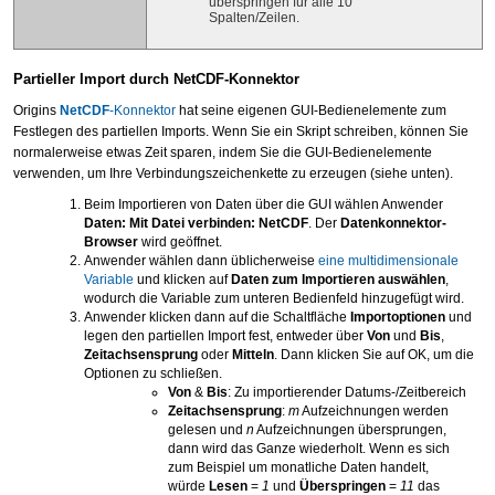
überspringen für alle 10
Spalten/Zeilen.
Partieller Import durch NetCDF-Konnektor
Origins
NetCDF
-Konnektor
hat seine eigenen GUI-Bedienelemente zum
Festlegen des partiellen Imports. Wenn Sie ein Skript schreiben, können Sie
normalerweise etwas Zeit sparen, indem Sie die GUI-Bedienelemente
verwenden, um Ihre Verbindungszeichenkette zu erzeugen (siehe unten).
Beim Importieren von Daten über die GUI wählen Anwender
Daten: Mit Datei verbinden: NetCDF
. Der
Datenkonnektor-
Browser
wird geöffnet.
Anwender wählen dann üblicherweise
eine multidimensionale
Variable
und klicken auf
Daten zum Importieren auswählen
,
wodurch die Variable zum unteren Bedienfeld hinzugefügt wird.
Anwender klicken dann auf die Schaltfläche
Importoptionen
und
legen den partiellen Import fest, entweder über
Von
und
Bis
,
Zeitachsensprung
oder
Mitteln
. Dann klicken Sie auf OK, um die
Optionen zu schließen.
Von
&
Bis
: Zu importierender Datums-/Zeitbereich
Zeitachsensprung
:
m
Aufzeichnungen werden
gelesen und
n
Aufzeichnungen übersprungen,
dann wird das Ganze wiederholt. Wenn es sich
zum Beispiel um monatliche Daten handelt,
würde
Lesen
=
1
und
Überspringen
=
11
das