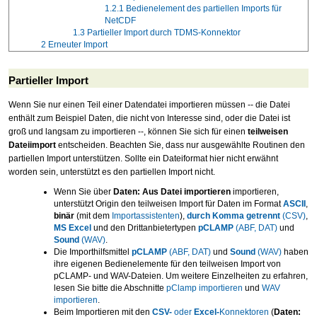
1.2.1
Bedienelement des partiellen Imports für
NetCDF
1.3
Partieller Import durch TDMS-Konnektor
2
Erneuter Import
Partieller Import
Wenn Sie nur einen Teil einer Datendatei importieren müssen -- die Datei
enthält zum Beispiel Daten, die nicht von Interesse sind, oder die Datei ist
groß und langsam zu importieren --, können Sie sich für einen
teilweisen
Dateiimport
entscheiden. Beachten Sie, dass nur ausgewählte Routinen den
partiellen Import unterstützen. Sollte ein Dateiformat hier nicht erwähnt
worden sein, unterstützt es den partiellen Import nicht.
Wenn Sie über
Daten: Aus Datei importieren
importieren,
unterstützt Origin den teilweisen Import für Daten im Format
ASCII
,
binär
(mit dem
Importassistenten
),
durch Komma getrennt
(CSV)
,
MS Excel
und den Drittanbietertypen
pCLAMP
(ABF, DAT)
und
Sound
(WAV)
.
Die Importhilfsmittel
pCLAMP
(ABF, DAT)
und
Sound
(WAV)
haben
ihre eigenen Bedienelemente für den teilweisen Import von
pCLAMP- und WAV-Dateien. Um weitere Einzelheiten zu erfahren,
lesen Sie bitte die Abschnitte
pClamp importieren
und
WAV
importieren
.
Beim Importieren mit den
CSV-
oder
Excel-
Konnektoren
(
Daten: