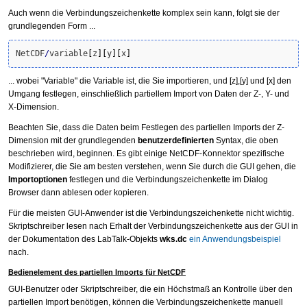
Auch wenn die Verbindungszeichenkette komplex sein kann, folgt sie der
grundlegenden Form ...
NetCDF
/
variable
[
z
]
[
y
]
[
x
]
... wobei "Variable" die Variable ist, die Sie importieren, und [z],[y] und [x] den
Umgang festlegen, einschließlich partiellem Import von Daten der Z-, Y- und
X-Dimension.
Beachten Sie, dass die Daten beim Festlegen des partiellen Imports der Z-
Dimension mit der grundlegenden
benutzerdefinierten
Syntax, die oben
beschrieben wird, beginnen. Es gibt einige NetCDF-Konnektor spezifische
Modifizierer, die Sie am besten verstehen, wenn Sie durch die GUI gehen, die
Importoptionen
festlegen und die Verbindungszeichenkette im Dialog
Browser dann ablesen oder kopieren.
Für die meisten GUI-Anwender ist die Verbindungszeichenkette nicht wichtig.
Skriptschreiber lesen nach Erhalt der Verbindungszeichenkette aus der GUI in
der Dokumentation des LabTalk-Objekts
wks.dc
ein Anwendungsbeispiel
nach.
Bedienelement des partiellen Imports für NetCDF
GUI-Benutzer oder Skriptschreiber, die ein Höchstmaß an Kontrolle über den
partiellen Import benötigen, können die Verbindungszeichenkette manuell