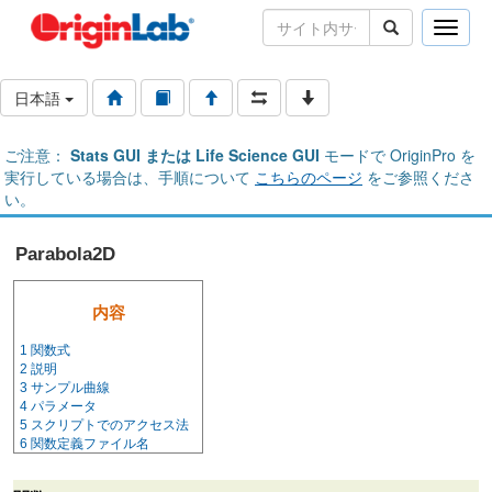
Toggle
naviga
日本語
ご注意：
Stats GUI または Life Science GUI
モードで OriginPro を
実行している場合は、手順について
こちらのページ
をご参照くださ
い。
Parabola2D
内容
1
関数式
2
説明
3
サンプル曲線
4
パラメータ
5
スクリプトでのアクセス法
6
関数定義ファイル名