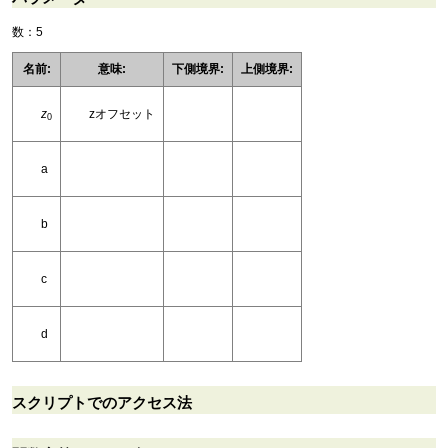
数：5
名前:
意味:
下側境界:
上側境界:
z
zオフセット
0
a
b
c
d
スクリプトでのアクセス法