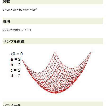
関数
2
2
z
=
z
+
a
x
+
b
y
+
c
x
+
d
y
0
説明
2Dのパラボラフィット
サンプル曲線
パラメータ