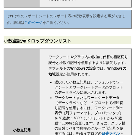
それぞれのレポートシートのレポート表の桁数表示を設定する事ができま
す。詳細は
このページ
をご覧ください。
小数点記号ドロップダウンリスト
ワークシートやグラフ内の数値に代替の桁区切り
記号と小数点記号を使用するように設定します。
デフォルトの
Windowsの設定
では、
Windowsの
地域
設定が使用されます。
選択した小数点記号は、デフォルトでワー
クシートとワークシートデータのプロット
のデータラベルに表示されます。
ワークシートまたはワークシートデータ
（データラベルなど）のプロットで桁区切
り記号を使用するには、ワークシート列の
表示
（
列フォーマット
、
プロパ
ティタブ）
を
10進数：1000
（デフォルト）から
10進
数：1,000
に変更します。さらに、グラフ軸
の目盛ラベルで数字のグループ化記号を使
小数点記号
用するには、軸ダイアログの
目盛ラベル
>