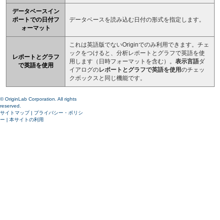
データベースイン
ポートでの日付フ
データベースを読み込む日付の形式を指定します。
ォーマット
これは英語版でないOriginでのみ利用できます。チェ
ックをつけると、分析レポートとグラフで英語を使
レポートとグラフ
用します（日時フォーマットを含む）。
表示言語
ダ
で英語を使用
イアログの
レポートとグラフで英語を使用
のチェッ
クボックスと同じ機能です。
© OriginLab Corporation. All rights
reserved.
サイトマップ
|
プライバシー・ポリシ
ー
|
本サイトの利用