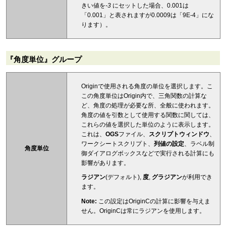
きい値を
-3
にセットした場合、0.001は
「0.001」と表されますが0.0009は「9E-4」にな
ります）。
『角度単位』グループ
Originで使用される角度の単位を選択します。こ
この角度単位はOrigin内で、三角関数の計算な
ど、角度の処理が必要な所、全般に使われます。
角度の値を引数として使用する関数に関しては、
これらの値を選択した単位のように表示します。
これは、
OGS
ファイル、
スクリプトウィンドウ
、
ワークシートスクリプト、
列値の設定
、ラベル制
角度単位
御ダイアログボックスなどで実行される計算にも
影響があります。
ラジアン
(デフォルト),
度
,
グラジアン
が利用でき
ます。
Note:
この設定はOriginCの計算に影響を与えま
せん。OriginCは常にラジアンを使用します。