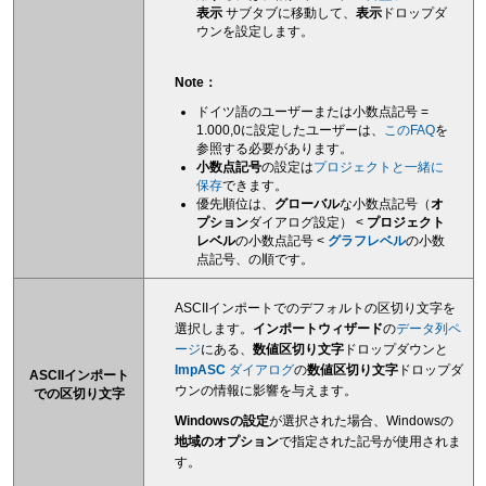
表示
サブタブに移動して、
表示
ドロップダ
ウンを設定します。
Note
：
ドイツ語のユーザーまたは小数点記号 =
1.000,0に設定したユーザーは、
このFAQ
を
参照する必要があります。
小数点記号
の設定は
プロジェクトと一緒に
保存
できます。
優先順位は、
グローバル
な小数点記号（
オ
プション
ダイアログ設定） <
プロジェクト
レベル
の小数点記号 <
グラフレベル
の小数
点記号、の順です。
ASCIIインポートでのデフォルトの区切り文字を
選択します。
インポートウィザード
の
データ列ペ
ージ
にある、
数値区切り文字
ドロップダウンと
ImpASC
ダイアログ
の
数値区切り文字
ドロップダ
ASCIIインポート
ウンの情報に影響を与えます。
での区切り文字
Windowsの設定
が選択された場合、Windowsの
地域のオプション
で指定された記号が使用されま
す。