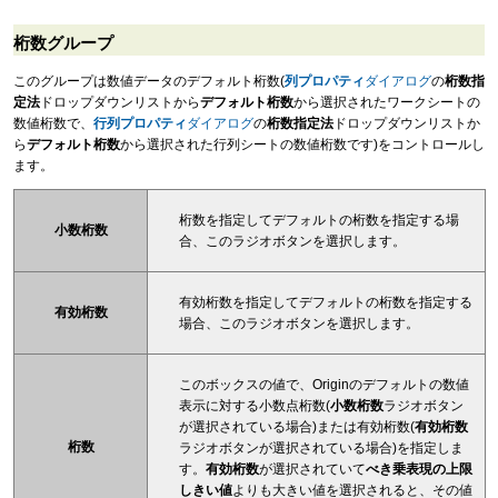
桁数グループ
このグループは数値データのデフォルト桁数(
列プロパティ
ダイアログ
の
桁数指
定法
ドロップダウンリストから
デフォルト桁数
から選択されたワークシートの
数値桁数で、
行列プロパティ
ダイアログ
の
桁数指定法
ドロップダウンリストか
ら
デフォルト桁数
から選択された行列シートの数値桁数です)をコントロールし
ます。
桁数を指定してデフォルトの桁数を指定する場
小数桁数
合、このラジオボタンを選択します。
有効桁数を指定してデフォルトの桁数を指定する
有効桁数
場合、このラジオボタンを選択します。
このボックスの値で、Originのデフォルトの数値
表示に対する小数点桁数(
小数桁数
ラジオボタン
が選択されている場合)または有効桁数(
有効桁数
桁数
ラジオボタンが選択されている場合)を指定しま
す。
有効桁数
が選択されていて
べき乗表現の上限
しきい値
よりも大きい値を選択されると、その値