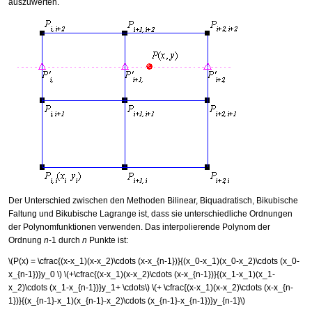
auszuwerten.
Der Unterschied zwischen den Methoden Bilinear, Biquadratisch, Bikubische
Faltung und Bikubische Lagrange ist, dass sie unterschiedliche Ordnungen
der Polynomfunktionen verwenden. Das interpolierende Polynom der
Ordnung
n
-1 durch
n
Punkte ist:
\(P(x) = \cfrac{(x-x_1)(x-x_2)\cdots (x-x_{n-1})}{(x_0-x_1)(x_0-x_2)\cdots (x_0-
x_{n-1})}y_0 \)
\(+\cfrac{(x-x_1)(x-x_2)\cdots (x-x_{n-1})}{(x_1-x_1)(x_1-
x_2)\cdots (x_1-x_{n-1})}y_1+ \cdots\)
\(+ \cfrac{(x-x_1)(x-x_2)\cdots (x-x_{n-
1})}{(x_{n-1}-x_1)(x_{n-1}-x_2)\cdots (x_{n-1}-x_{n-1})}y_{n-1}\)