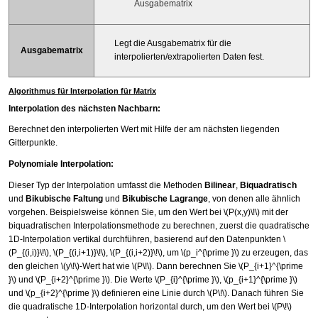
Ausgabematrix
Legt die Ausgabematrix für die
Ausgabematrix
interpolierten/extrapolierten Daten fest.
Algorithmus für Interpolation für Matrix
Interpolation des nächsten Nachbarn:
Berechnet den interpolierten Wert mit Hilfe der am nächsten liegenden
Gitterpunkte.
Polynomiale Interpolation:
Dieser Typ der Interpolation umfasst die Methoden
Bilinear
,
Biquadratisch
und
Bikubische Faltung
und
Bikubische Lagrange
, von denen alle ähnlich
vorgehen. Beispielsweise können Sie, um den Wert bei
\(P(x,y)\!\)
mit der
biquadratischen Interpolationsmethode zu berechnen, zuerst die quadratische
1D-Interpolation vertikal durchführen, basierend auf den Datenpunkten
\
(P_{(i,i)}\!\)
,
\(P_{(i,i+1)}\!\)
,
\(P_{(i,i+2)}\!\)
, um
\(p_i^{\prime }\)
zu erzeugen, das
den gleichen
\(y\!\)
-Wert hat wie
\(P\!\)
. Dann berechnen Sie
\(P_{i+1}^{\prime
}\)
und
\(P_{i+2}^{\prime }\)
. Die Werte
\(P_{i}^{\prime }\)
,
\(p_{i+1}^{\prime }\)
und
\(p_{i+2}^{\prime }\)
definieren eine Linie durch
\(P\!\)
. Danach führen Sie
die quadratische 1D-Interpolation horizontal durch, um den Wert bei
\(P\!\)