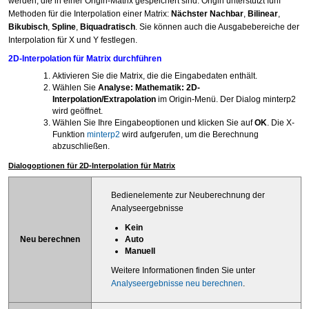
werden, die in einer Origin-Matrix gespeichert sind. Origin unterstützt fünf
Methoden für die Interpolation einer Matrix:
Nächster Nachbar
,
Bilinear
,
Bikubisch
,
Spline
,
Biquadratisch
. Sie können auch die Ausgabebereiche der
Interpolation für X und Y festlegen.
2D-Interpolation für Matrix durchführen
Aktivieren Sie die Matrix, die die Eingabedaten enthält.
Wählen Sie
Analyse: Mathematik: 2D-
Interpolation/Extrapolation
im Origin-Menü. Der Dialog minterp2
wird geöffnet.
Wählen Sie Ihre Eingabeoptionen und klicken Sie auf
OK
. Die X-
Funktion
minterp2
wird aufgerufen, um die Berechnung
abzuschließen.
Dialogoptionen für 2D-Interpolation für Matrix
Bedienelemente zur Neuberechnung der
Analyseergebnisse
Kein
Neu berechnen
Auto
Manuell
Weitere Informationen finden Sie unter
Analyseergebnisse neu berechnen
.