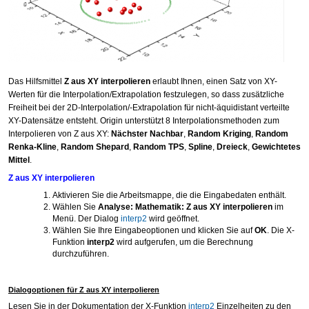
Das Hilfsmittel
Z aus XY interpolieren
erlaubt Ihnen, einen Satz von XY-
Werten für die Interpolation/Extrapolation festzulegen, so dass zusätzliche
Freiheit bei der 2D-Interpolation/-Extrapolation für nicht-äquidistant verteilte
XY-Datensätze entsteht. Origin unterstützt 8 Interpolationsmethoden zum
Interpolieren von Z aus XY:
Nächster Nachbar
,
Random Kriging
,
Random
Renka-Kline
,
Random Shepard
,
Random TPS
,
Spline
,
Dreieck
,
Gewichtetes
Mittel
.
Z aus XY interpolieren
Aktivieren Sie die Arbeitsmappe, die die Eingabedaten enthält.
Wählen Sie
Analyse: Mathematik: Z aus XY interpolieren
im
Menü. Der Dialog
interp2
wird geöffnet.
Wählen Sie Ihre Eingabeoptionen und klicken Sie auf
OK
. Die X-
Funktion
interp2
wird aufgerufen, um die Berechnung
durchzuführen.
Dialogoptionen für Z aus XY interpolieren
Lesen Sie in der Dokumentation der X-Funktion
interp2
Einzelheiten zu den