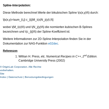
Spline-Interpolation:
Diese Methode berechnet Werte der bikubischen Spline
\(s(x,y)\!\)
durch:
\[s(x,y)=\sum_{i,j} c_{ij}M_i(x)N_j(y)\,\!\]
wobei
\(M_i(x)\!\)
und
\(N_j(y)\!\)
die normierten kubischen B-Splines
bezeichnen und
\(c_{ij}\!\)
der Spline-Koeffizient ist.
Weitere Informationen zur 2D-Spline-Interpolation finden Sie in der
Dokumentation zur NAG-Funktion
e02dec
.
Referenzen
nd
Willian H. Press, etc.
Numerical Recipes in C++, 2
Edition.
Cambridge University Press (2002)
© OriginLab Corporation. Alle Rechte
vorbehalten.
Site
Index
|
Datenschutz
|
Benutzungsbedingungen