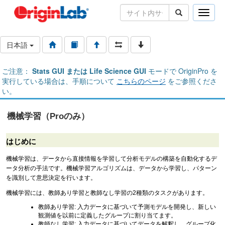
Toggle
naviga
日本語
ご注意：
Stats GUI または Life Science GUI
モードで OriginPro を
実行している場合は、手順について
こちらのページ
をご参照くださ
い。
機械学習（Proのみ）
はじめに
機械学習は、データから直接情報を学習して分析モデルの構築を自動化するデ
ータ分析の手法です。機械学習アルゴリズムは、データから学習し、パターン
を識別して意思決定を行います。
機械学習には、教師あり学習と教師なし学習の2種類のタスクがあります。
教師あり学習: 入力データに基づいて予測モデルを開発し、新しい
観測値を以前に定義したグループに割り当てます。
教師なし学習: 入力データに基づいてデータを解釈し、グループ化