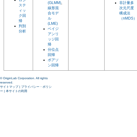
(GLMM)
,
非計量多
ステ
線形混
次元尺度
ィッ
合モデ
構成法
ク回
ル
（nMDS）
帰
(LME)
判別
ベイジ
分析
アンリ
ッジ回
帰
分位点
回帰
ポアソ
ン回帰
© OriginLab Corporation. All rights
reserved.
サイトマップ
|
プライバシー・ポリシ
ー
|
本サイトの利用