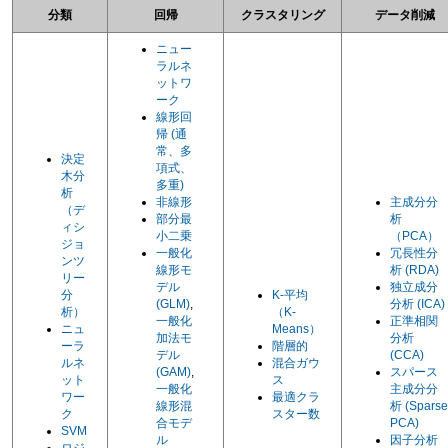
分類
回帰
クラスタリング
データ削減
ニュー
ラルネ
ットワ
ーク
線形回
帰 (通
常、多
決定
項式、
木分
多重)
析
非線形
主成分分
（デ
部分最
析
ィシ
小二乗
（PCA）
ジョ
一般化
冗長性分
ンツ
線形モ
析 (RDA)
リー
デル
独立成分
分
K-平均
(GLM)
,
分析 (ICA)
析）
（K-
一般化
正準相関
ニュ
Means）
加法モ
分析
ーラ
階層的
デル
(CCA)
ルネ
混合ガウ
(GAM)
,
スパース
ット
ス
一般化
主成分分
ワー
最適クラ
線形混
析 (Sparse
ク
スター数
合モデ
PCA)
SVM
ル
因子分析
ロジ