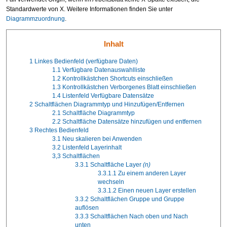
Standardwerte von X. Weitere Informationen finden Sie unter
Diagrammzuordnung
.
Inhalt
1
Linkes Bedienfeld (verfügbare Daten)
1.1
Verfügbare Datenauswahlliste
1.2
Kontrollkästchen Shortcuts einschließen
1.3
Kontrollkästchen Verborgenes Blatt einschließen
1.4
Listenfeld Verfügbare Datensätze
2
Schaltflächen Diagrammtyp und Hinzufügen/Entfernen
2.1
Schaltfläche Diagrammtyp
2.2
Schaltfläche Datensätze hinzufügen und entfernen
3
Rechtes Bedienfeld
3.1
Neu skalieren bei Anwenden
3.2
Listenfeld Layerinhalt
3,3
Schaltflächen
3.3.1
Schaltfläche Layer
(n)
3.3.1.1
Zu einem anderen Layer
wechseln
3.3.1.2
Einen neuen Layer erstellen
3.3.2
Schaltflächen Gruppe und Gruppe
auflösen
3.3.3
Schaltflächen Nach oben und Nach
unten