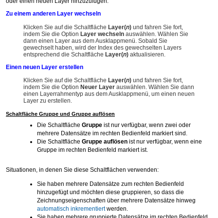
oder einen neuen Layer hinzuzufügen.
Zu einem anderen Layer wechseln
Klicken Sie auf die Schaltfläche
Layer(
n
)
und fahren Sie fort,
indem Sie die Option
Layer wechseln
auswählen. Wählen Sie
dann einen Layer aus dem Ausklappmenü. Sobald Sie
gewechselt haben, wird der Index des gewechselten Layers
entsprechend die Schaltfläche
Layer(
n
)
aktualisieren.
Einen neuen Layer erstellen
Klicken Sie auf die Schaltfläche
Layer(
n
)
und fahren Sie fort,
indem Sie die Option
Neuer Layer
auswählen. Wählen Sie dann
einen Layerrahmentyp aus dem Ausklappmenü, um einen neuen
Layer zu erstellen.
Schaltfläche Gruppe und Gruppe auflösen
Die Schaltfläche
Gruppe
ist nur verfügbar, wenn zwei oder
mehrere Datensätze im rechten Bedienfeld markiert sind.
Die Schaltfläche
Gruppe auflösen
ist nur verfügbar, wenn eine
Gruppe im rechten Bedienfeld markiert ist.
Situationen, in denen Sie diese Schaltflächen verwenden:
Sie haben mehrere Datensätze zum rechten Bedienfeld
hinzugefügt und möchten diese gruppieren, so dass die
Zeichnungseigenschaften über mehrere Datensätze hinweg
automatisch inkrementiert
werden.
Sie haben mehrere gruppierte Datensätze im rechten Bedienfeld