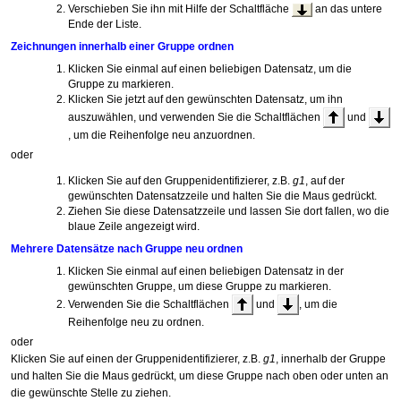
Verschieben Sie ihn mit Hilfe der Schaltfläche
an das untere
Ende der Liste.
Zeichnungen innerhalb einer Gruppe ordnen
Klicken Sie einmal auf einen beliebigen Datensatz, um die
Gruppe zu markieren.
Klicken Sie jetzt auf den gewünschten Datensatz, um ihn
auszuwählen, und verwenden Sie die Schaltflächen
und
, um die Reihenfolge neu anzuordnen.
oder
Klicken Sie auf den Gruppenidentifizierer, z.B.
g1
, auf der
gewünschten Datensatzzeile und halten Sie die Maus gedrückt.
Ziehen Sie diese Datensatzzeile und lassen Sie dort fallen, wo die
blaue Zeile angezeigt wird.
Mehrere Datensätze nach Gruppe neu ordnen
Klicken Sie einmal auf einen beliebigen Datensatz in der
gewünschten Gruppe, um diese Gruppe zu markieren.
Verwenden Sie die Schaltflächen
und
, um die
Reihenfolge neu zu ordnen.
oder
Klicken Sie auf einen der Gruppenidentifizierer, z.B.
g1
, innerhalb der Gruppe
und halten Sie die Maus gedrückt, um diese Gruppe nach oben oder unten an
die gewünschte Stelle zu ziehen.