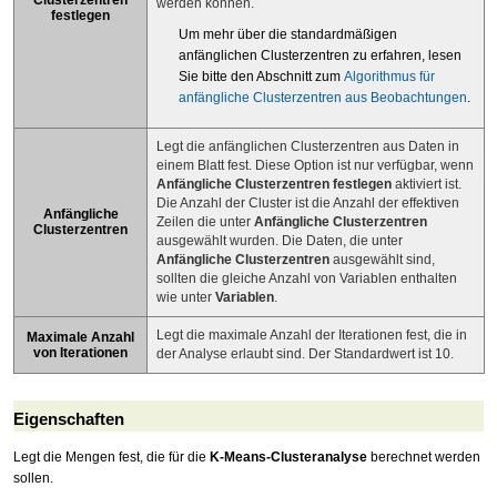
werden können.
festlegen
Um mehr über die standardmäßigen
anfänglichen Clusterzentren zu erfahren, lesen
Sie bitte den Abschnitt zum
Algorithmus für
anfängliche Clusterzentren aus Beobachtungen
.
Legt die anfänglichen Clusterzentren aus Daten in
einem Blatt fest. Diese Option ist nur verfügbar, wenn
Anfängliche Clusterzentren festlegen
aktiviert ist.
Die Anzahl der Cluster ist die Anzahl der effektiven
Anfängliche
Zeilen die unter
Anfängliche Clusterzentren
Clusterzentren
ausgewählt wurden. Die Daten, die unter
Anfängliche Clusterzentren
ausgewählt sind,
sollten die gleiche Anzahl von Variablen enthalten
wie unter
Variablen
.
Legt die maximale Anzahl der Iterationen fest, die in
Maximale Anzahl
von Iterationen
der Analyse erlaubt sind. Der Standardwert ist 10.
Eigenschaften
Legt die Mengen fest, die für die
K-Means-Clusteranalyse
berechnet werden
sollen.