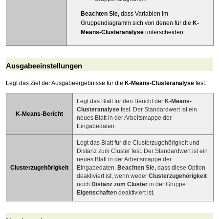
Beachten Sie,
dass Variablen im
Gruppendiagramm sich von denen für die
K-
Means-Clusteranalyse
unterscheiden.
Ausgabeeinstellungen
Legt das Ziel der Ausgabeergebnisse für die
K-Means-Clusteranalyse
fest.
Legt das Blatt für den Bericht der
K-Means-
Clusteranalyse
fest. Der Standardwert ist ein
K-Means-Bericht
neues Blatt in der Arbeitsmappe der
Eingabedaten.
Legt das Blatt für die Clusterzugehörigkeit und
Distanz zum Cluster fest. Der Standardwert ist ein
neues Blatt in der Arbeitsmappe der
Clusterzugehörigkeit
Eingabedaten.
Beachten Sie,
dass diese Option
deaktiviert ist, wenn weder
Clusterzugehörigkeit
noch
Distanz zum Cluster
in der Gruppe
Eigenschaften
deaktiviert ist.