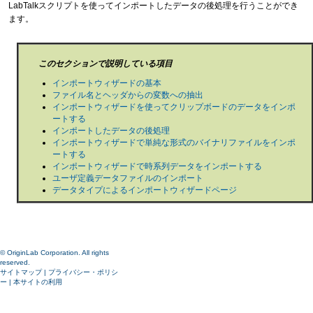
LabTalkスクリプトを使ってインポートしたデータの後処理を行うことができ
ます。
このセクションで説明している項目
インポートウィザードの基本
ファイル名とヘッダからの変数への抽出
インポートウィザードを使ってクリップボードのデータをインポ
ートする
インポートしたデータの後処理
インポートウィザードで単純な形式のバイナリファイルをインポ
ートする
インポートウィザードで時系列データをインポートする
ユーザ定義データファイルのインポート
データタイプによるインポートウィザードページ
© OriginLab Corporation. All rights
reserved.
サイトマップ
|
プライバシー・ポリシ
ー
|
本サイトの利用