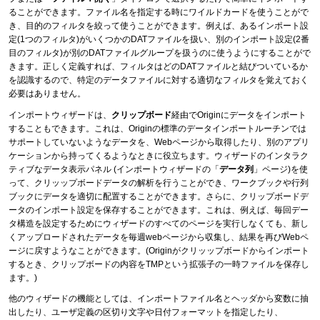
ることができます。ファイル名を指定する時にワイルドカードを使うことがで
き、目的のフィルタを絞って使うことができます。例えば、あるインポート設
定(1つのフィルタ)がいくつかのDATファイルを扱い、別のインポート設定(2番
目のフィルタ)が別のDATファイルグループを扱うのに使うようにすることがで
きます。正しく定義すれば、フィルタはどのDATファイルと結びついているか
を認識するので、特定のデータファイルに対する適切なフィルタを覚えておく
必要はありません。
インポートウィザードは、
クリップボード
経由でOriginにデータをインポート
することもできます。これは、Originの標準のデータインポートルーチンでは
サポートしていないようなデータを、Webページから取得したり、別のアプリ
ケーションから持ってくるようなときに役立ちます。ウィザードのインタラク
ティブなデータ表示パネル (インポートウィザードの「
データ列
」ページ)を使
って、クリッップボードデータの解析を行うことができ、ワークブックや行列
ブックにデータを適切に配置することができます。さらに、クリップボードデ
ータのインポート設定を保存することができます。これは、例えば、毎回デー
タ構造を設定するためにウィザードのすべてのページを実行しなくても、新し
くアップロードされたデータを毎週webページから収集し、結果を再びWebペ
ージに戻すようなことができます。(Originがクリッップボードからインポート
するとき、クリップボードの内容をTMPという拡張子の一時ファイルを保存し
ます。)
他のウィザードの機能としては、インポートファイル名とヘッダから変数に抽
出したり、ユーザ定義の区切り文字や日付フォーマットを指定したり、