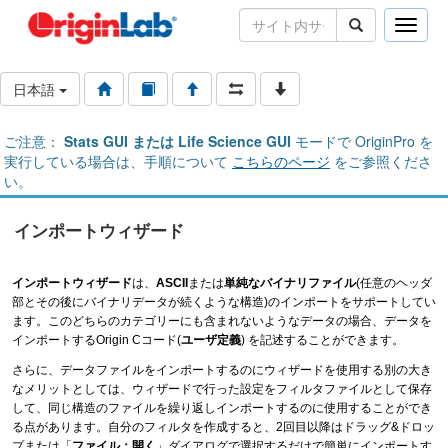
Toggle
naviga
日本語
ご注意：
Stats GUI または Life Science GUI
モードで OriginPro を
実行している場合は、手順について
こちらのページ
をご参照くださ
い。
インポートウィザード
インポートウィザード
は、
ASCII
または
単純なバイナリファイル
(任意のヘッダ
部とその後にバイナリデータが続くような構造)のインポートをサポートしてい
ます。このどちらのカテゴリーにも含まれないようなデータの場合、データを
インポートするOrigin Cコード(
ユーザ定義
) を記述することができます。
さらに、データファイルをインポートするのにウィザードを使用する別の大き
なメリットとしては、ウィザードで行った設定をフィルタファイルとして保存
して、同じ構造のファイルを繰り返しインポートするのに使用することができ
る点があります。自分のフィルタを作成すると、2回目以降はドラッグ&ドロッ
プまたは「
ファイル：開く
」ダイアログで選択するだけで簡単にインポートす