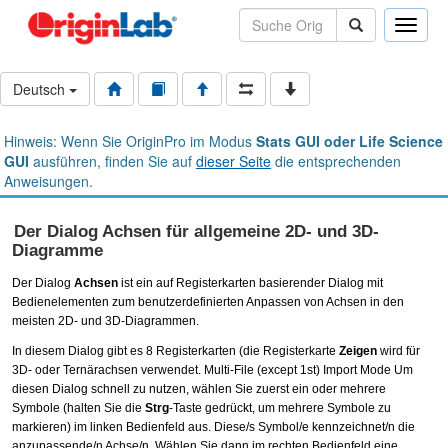
Toggle
naviga
Deutsch
Hinweis: Wenn Sie OriginPro im Modus
Stats GUI oder Life Science
GUI
ausführen, finden Sie auf
dieser Seite
die entsprechenden
Anweisungen.
Der Dialog Achsen für allgemeine 2D- und 3D-
Diagramme
Der Dialog
Achsen
ist ein auf Registerkarten basierender Dialog mit
Bedienelementen zum benutzerdefinierten Anpassen von Achsen in den
meisten 2D- und 3D-Diagrammen.
In diesem Dialog gibt es 8 Registerkarten (die Registerkarte
Zeigen
wird für
3D- oder Ternärachsen verwendet. Multi-File (except 1st) Import Mode Um
diesen Dialog schnell zu nutzen, wählen Sie zuerst ein oder mehrere
Symbole (halten Sie die
Strg
-Taste gedrückt, um mehrere Symbole zu
markieren) im linken Bedienfeld aus. Diese/s Symbol/e kennzeichnet/n die
anzupassende/n Achse/n. Wählen Sie dann im rechten Bedienfeld eine