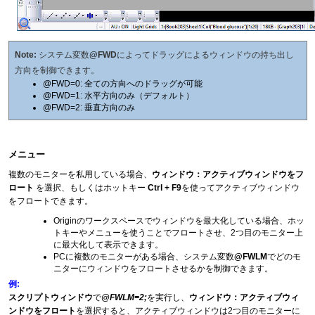
Note:
システム変数
@FWD
によってドラッグによるウィンドウの持ち出し
方向を制御できます。
@FWD=0: 全ての方向へのドラッグが可能
@FWD=1: 水平方向のみ（デフォルト）
@FWD=2: 垂直方向のみ
メニュー
複数のモニターを私用している場合、
ウィンドウ：アクティブウィンドウをフ
ロート
を選択、もしくはホットキー
Ctrl + F9
を使ってアクティブウィンドウ
をフロートできます。
Originのワークスペースでウィンドウを最大化している場合、ホッ
トキーやメニューを使うことでフロートさせ、2つ目のモニター上
に最大化して表示できます。
PCに複数のモニターがある場合、システム変数
@FWLM
でどのモ
ニターにウィンドウをフロートさせるかを制御できます。
例:
スクリプトウィンドウ
で
@FWLM=2;
を実行し、
ウィンドウ：アクティブウィ
ンドウをフロート
を選択すると、アクティブウィンドウは2つ目のモニターに