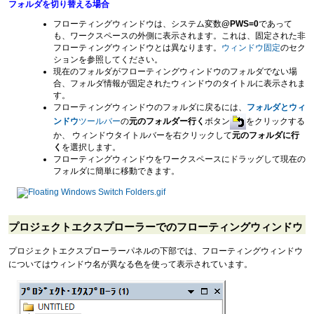
フォルダを切り替える場合
フローティングウィンドウは、システム変数
@PWS=0
であって
も、ワークスペースの外側に表示されます。これは、固定された非
フローティングウィンドウとは異なります。
ウィンドウ固定
のセク
ションを参照してください。
現在のフォルダがフローティングウィンドウのフォルダでない場
合、フォルダ情報が固定されたウィンドウのタイトルに表示されま
す。
フローティングウィンドウのフォルダに戻るには、
フォルダとウィ
ンドウ
ツールバー
の
元のフォルダー行く
ボタン
をクリックする
か、 ウィンドウタイトルバーを右クリックして
元のフォルダに行
く
を選択します。
フローティングウィンドウをワークスペースにドラッグして現在の
フォルダに簡単に移動できます。
プロジェクトエクスプローラーでのフローティングウィンドウ
プロジェクトエクスプローラーパネルの下部では、フローティングウィンドウ
についてはウィンドウ名が異なる色を使って表示されています。