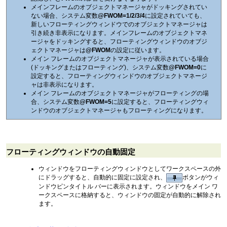
メインフレームのオブジェクトマネージャがドッキングされてい
ない場合、システム変数
@FWOM=1/2/3/4
に設定されていても、
新しいフローティングウィンドウでのオブジェクトマネージャは
引き続き非表示になります。メインフレームのオブジェクトマネ
ージャをドッキングすると、フローティングウィンドウのオブジ
ェクトマネージャは
@FWOM
の設定に従います。
メイン フレームのオブジェクトマネージャが表示されている場合
(ドッキングまたはフローティング)、システム変数
@FWOM=0
に
設定すると、フローティングウィンドウのオブジェクトマネージ
ャは非表示になります。
メイン フレームのオブジェクトマネージャがフローティングの場
合、システム変数
@FWOM=5
に設定すると、フローティングウィ
ンドウのオブジェクトマネージャもフローティングになります。
フローティングウィンドウの自動固定
ウィンドウをフローティングウィンドウとしてワークスペースの外
にドラッグすると、自動的に固定に設定され、
ボタンがウィ
ンドウピンタイトル バーに表示されます。ウィンドウをメイン ワ
ークスペースに格納すると、ウィンドウの固定が自動的に解除され
ます。