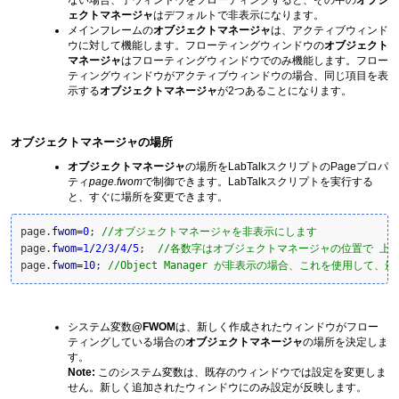
ェクトマネージャ
はデフォルトで非表示になります。
メインフレームの
オブジェクトマネージャ
は、アクティブウィンド
ウに対して機能します。フローティングウィンドウの
オブジェクト
マネージャ
はフローティングウィンドウでのみ機能します。フロー
ティングウィンドウがアクティブウィンドウの場合、同じ項目を表
示する
オブジェクトマネージャ
が2つあることになります。
オブジェクトマネージャの場所
オブジェクトマネージャ
の場所をLabTalkスクリプトのPageプロパ
ティ
page.fwom
で制御できます。LabTalkスクリプトを実行する
と、すぐに場所を変更できます。
page.
fwom
=
0
; 
//オブジェクトマネージャを非表示にします
page.
fwom
=
1
/
2
/
3
/
4
/
5
;  
//各数字はオブジェクトマネージャの位置で 上/
page.
fwom
=
10
; 
//Object Manager が非表示の場合、これを使用し
システム変数
@FWOM
は、新しく作成されたウィンドウがフロー
ティングしている場合の
オブジェクトマネージャ
の場所を決定しま
す。
Note:
このシステム変数は、既存のウィンドウでは設定を変更しま
せん。新しく追加されたウィンドウにのみ設定が反映します。