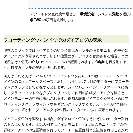
デフォルトの色に戻す場合は、
環境設定：システム変数
を選択
@FWCI
の項目を削除します。
フローティングウィンドウでのダイアログの表示
現在のロジックではダイアログの初期位置はカーソルのあるモニターの中心に
ダイアログが表示されます。新しい位置にダイアログを移動させる場合、その
場所はその特定のOriginセッションでのみ記憶されます。Originを再起動する
と、再度カーソルの場所が使われます。
例えば、たとえば、2つのグラフ ウィンドウがあり、1 つはメインモニターの
メインの Originワークスペースにあり、もう1つは2つ目のモニターにフローテ
ィンググラフとして存在するとします。カーソルがメインワークスペースにあ
り、グラフウィンドウをダブルクリックして作図の詳細ダイアログを開くと、
メインモニターの中央に表示されます。作図の詳細ダイアログを開くためにフ
ローティンググラフウィンドウをダブルクリックすると、カーソルが2つ目の
モニターに置かれ、ダイアログは2つ目のモニターの中央に表示されます。
ダイアログ位置を調整する場合、ダイアログの位置はそれぞれのモニター独自
のものになります。上記の例ではメインモニターと2つ目のモニターで作図の
詳細ダイアログの位置調整を行っています。位置は別々に記憶されることがわ