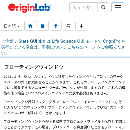
Toggle
naviga
日本語
ご注意：
Stats GUI または Life Science GUI
モードで OriginPro を
実行している場合は、手順について
こちらのページ
をご参照くださ
い。
フローティングウィンドウ
2023bより、Originのウィンドウは独立したウィンドウとしてOriginのワーク
スペースの外に移動させることができます。これらのフローティングウィンド
ウには編集できるメニューとツールバーボタンが付属しますので、これらの機
能を使う場合にOriginのメインウィンドウに戻す必要はありません。
ワークブックや行列ブック、グラフ、レイアウト、イメージウィンドウなど、
どんなOriginのウィンドウもフローティングウィンドウとしてOriginのワーク
スペースの外に移動することができます。
フローティングウィンドウがある状態でプロジェクトファイルを保存して閉じ
ることができます。この場合、プロジェクトを再度開いたときもフローティン