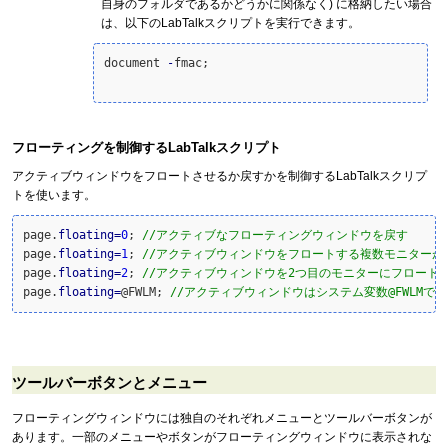
自身のフォルダであるかどうかに関係なく) に格納したい場合
は、以下のLabTalkスクリプトを実行できます。
document 
-
fmac;

フローティングを制御するLabTalkスクリプト
アクティブウィンドウをフロートさせるか戻すかを制御するLabTalkスクリプ
トを使います。
page.
floating
=
0
; 
//アクティブなフローティングウィンドウを戻す
page.
floating
=
1
; 
//アクティブウィンドウをフロートする複数モニターが
page.
floating
=
2
; 
//アクティブウィンドウを2つ目のモニターにフロート
page.
floating
=
@FWLM; 
//アクティブウィンドウはシステム変数@FWLM
ツールバーボタンとメニュー
フローティングウィンドウには独自のそれぞれメニューとツールバーボタンが
あります。一部のメニューやボタンがフローティングウィンドウに表示されな