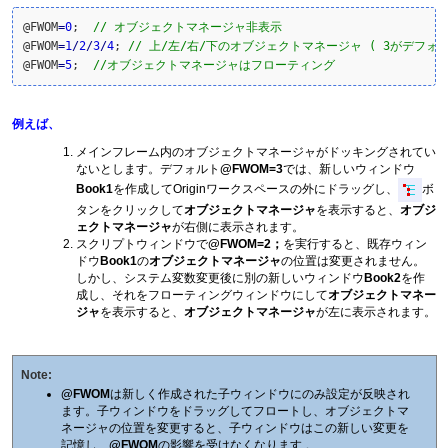
@FWOM
=
0
;  
// オブジェクトマネージャ非表示
@FWOM
=
1
/
2
/
3
/
4
; 
// 上/左/右/下のオブジェクトマネージャ ( 3がデフォ
@FWOM
=
5
;  
//オブジェクトマネージャはフローティング
例えば、
メインフレーム内のオブジェクトマネージャがドッキングされてい
ないとします。デフォルト
@FWOM=3
では、新しいウィンドウ
Book1
を作成してOriginワークスペースの外にドラッグし、
ボ
タンをクリックして
オブジェクトマネージャ
を表示すると、
オブジ
ェクトマネージャ
が右側に表示されます。
スクリプトウィンドウで
@FWOM=2；
を実行すると、既存ウィン
ドウ
Book1
の
オブジェクトマネージャ
の位置は変更されません。
しかし、システム変数変更後に別の新しいウィンドウ
Book2
を作
成し、それをフローティングウィンドウにして
オブジェクトマネー
ジャ
を表示すると、
オブジェクトマネージャ
が左に表示されます。
Note:
@FWOM
は新しく作成された子ウィンドウにのみ設定が反映され
ます。子ウィンドウをドラッグしてフロートし、オブジェクトマ
ネージャの位置を変更すると、子ウィンドウはこの新しい変更を
記憶し、
@FWOM
の影響を受けなくなります 。